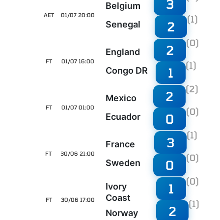
3
Belgium
AET
01/07 20:00
(1)
2
Senegal
(0)
2
England
FT
01/07 16:00
(1)
1
Congo DR
(2)
2
Mexico
FT
01/07 01:00
(0)
0
Ecuador
(1)
3
France
FT
30/06 21:00
(0)
0
Sweden
(0)
1
Ivory
Coast
FT
30/06 17:00
(1)
2
Norway