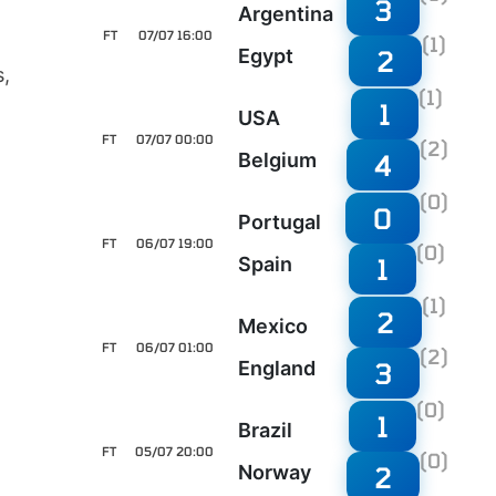
3
Argentina
FT
07/07 16:00
(1)
2
Egypt
s,
(1)
1
USA
FT
07/07 00:00
(2)
4
Belgium
(0)
0
Portugal
FT
06/07 19:00
(0)
1
Spain
(1)
2
Mexico
FT
06/07 01:00
(2)
3
England
(0)
1
Brazil
FT
05/07 20:00
(0)
2
Norway