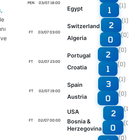
PEN
03/07 18:00
(1)
1
Egypt
s
,
de
(1)
2
Switzerland
ını
FT
03/07 03:00
(0)
0
Algeria
 ve
(0)
2
Portugal
FT
02/07 23:00
(0)
1
Croatia
(1)
3
Spain
FT
02/07 19:00
(0)
0
Austria
(1)
2
USA
FT
02/07 00:00
Bosnia &
(0)
0
Herzegovina
(0)