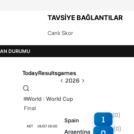
TAVSIYE BAĞLANTILAR
Canlı Skor
PUAN DURUMU
Today
Results
games
2026
World : World Cup
🌐
Final
(0)
1
Spain
AET
19/07 19:00
(0)
0
Argentina