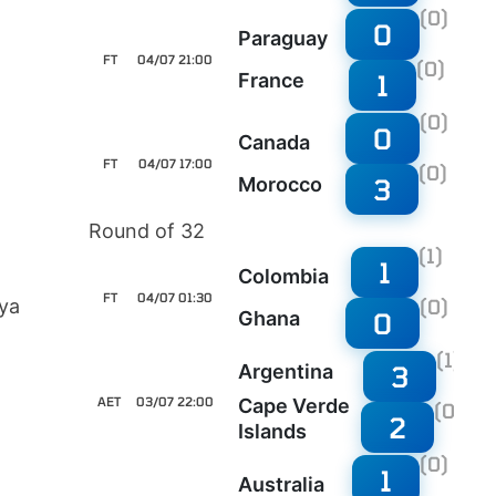
(0)
0
Paraguay
FT
04/07 21:00
(0)
1
France
(0)
0
Canada
FT
04/07 17:00
(0)
3
Morocco
Round of 32
(1)
1
Colombia
FT
04/07 01:30
(0)
aya
0
Ghana
(1)
3
Argentina
AET
03/07 22:00
Cape Verde
(0)
2
Islands
(0)
1
Australia