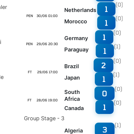
(0)
ler
1
Netherlands
PEN
30/06 01:00
(0)
1
Morocco
(0)
1
Germany
i
PEN
29/06 20:30
(1)
1
Paraguay
(0)
2
Brazil
FT
29/06 17:00
(1)
de
1
Japan
(0)
0
South
Africa
FT
28/06 19:00
(0)
1
Canada
Group Stage - 3
(1)
3
Algeria