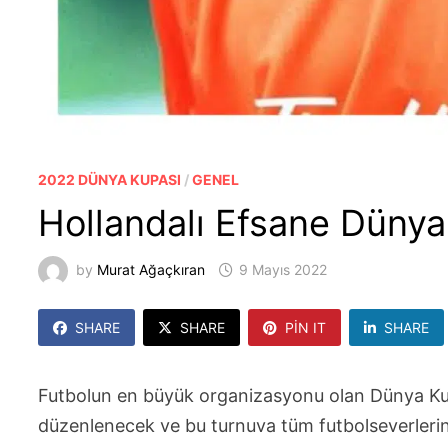
2022 DÜNYA KUPASI
/
GENEL
Hollandalı Efsane Dünya
by
Murat Ağaçkıran
9 Mayıs 2022
SHARE
SHARE
PIN IT
SHARE
Futbolun en büyük organizasyonu olan Dünya Kup
düzenlenecek ve bu turnuva tüm futbolseverlerin d