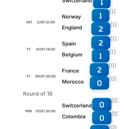
1
Switzerland
(1)
1
Norway
AET
11/07 21:00
(1)
2
England
(1)
2
Spain
FT
10/07 19:00
(1)
1
Belgium
(0)
2
France
FT
09/07 20:00
(0)
0
Morocco
Round of 16
(0)
0
Switzerland
PEN
07/07 20:00
(0)
0
Colombia
(0)