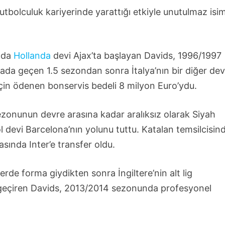
utbolculuk kariyerinde yarattığı etkiyle unutulmaz isim
unda
Hollanda
devi Ajax’ta başlayan Davids, 1996/1997
rada geçen 1.5 sezondan sonra İtalya’nın bir diğer dev
için ödenen bonservis bedeli 8 milyon Euro’ydu.
onunun devre arasına kadar aralıksız olarak Siyah
l devi Barcelona’nın yolunu tuttu. Katalan temsilcisin
asında Inter’e transfer oldu.
rde forma giydikten sonra İngiltere’nin alt lig
i geçiren Davids, 2013/2014 sezonunda profesyonel