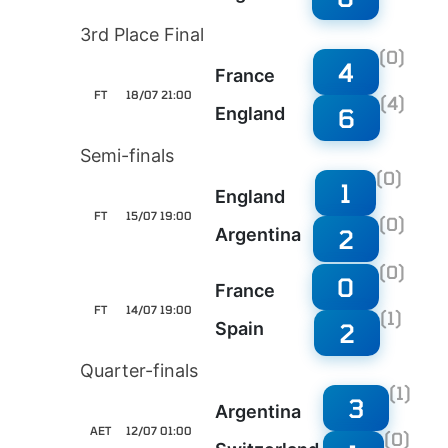
3rd Place Final
(0)
4
France
FT
18/07 21:00
(4)
6
England
Semi-finals
(0)
1
England
FT
15/07 19:00
(0)
2
Argentina
(0)
0
France
FT
14/07 19:00
(1)
2
Spain
Quarter-finals
(1)
3
Argentina
AET
12/07 01:00
(0)