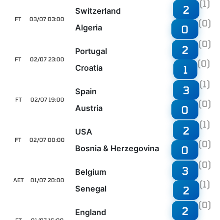
(1)
2
Switzerland
FT
03/07 03:00
(0)
Algeria
0
(0)
2
Portugal
FT
02/07 23:00
(0)
Croatia
1
(1)
3
Spain
FT
02/07 19:00
(0)
Austria
0
(1)
2
USA
FT
02/07 00:00
(0)
Bosnia & Herzegovina
0
(0)
3
Belgium
AET
01/07 20:00
(1)
Senegal
2
(0)
2
England