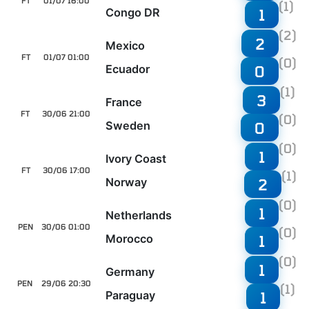
FT
01/07 16:00
(1)
Congo DR
1
(2)
2
Mexico
FT
01/07 01:00
(0)
Ecuador
0
(1)
3
France
FT
30/06 21:00
(0)
Sweden
0
(0)
1
Ivory Coast
FT
30/06 17:00
(1)
Norway
2
(0)
1
Netherlands
PEN
30/06 01:00
(0)
Morocco
1
(0)
1
Germany
PEN
29/06 20:30
(1)
Paraguay
1