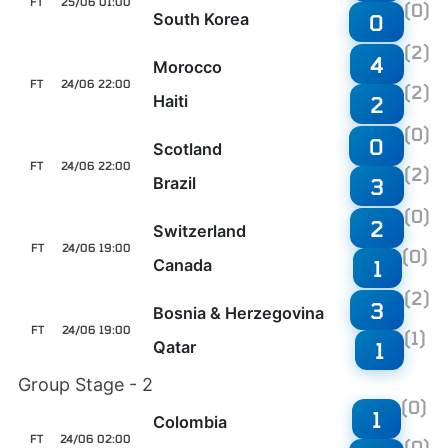
FT
25/06 01:00
(0)
South Korea
0
(2)
4
Morocco
FT
24/06 22:00
(2)
Haiti
2
(0)
0
Scotland
FT
24/06 22:00
(2)
Brazil
3
(0)
2
Switzerland
FT
24/06 19:00
(0)
Canada
1
(2)
3
Bosnia & Herzegovina
FT
24/06 19:00
(1)
Qatar
1
Group Stage - 2
(0)
1
Colombia
FT
24/06 02:00
(0)