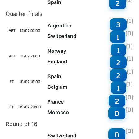
Spain
2
Quarter-finals
(1)
3
Argentina
AET
12/07 01:00
(0)
Switzerland
1
(1)
1
Norway
AET
11/07 21:00
(1)
England
2
(1)
2
Spain
FT
10/07 19:00
(1)
Belgium
1
(0)
2
France
FT
09/07 20:00
(0)
Morocco
0
Round of 16
(0)
0
Switzerland