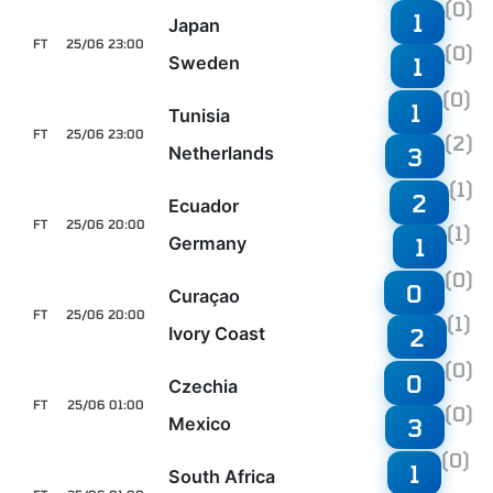
(0)
1
Japan
FT
25/06 23:00
(0)
Sweden
1
(0)
1
Tunisia
FT
25/06 23:00
(2)
Netherlands
3
(1)
2
Ecuador
FT
25/06 20:00
(1)
Germany
1
(0)
0
Curaçao
FT
25/06 20:00
(1)
Ivory Coast
2
(0)
0
Czechia
FT
25/06 01:00
(0)
Mexico
3
(0)
1
South Africa