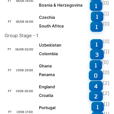
FT
18/06 19:00
(0)
Bosnia & Herzegovina
1
(1)
1
Czechia
FT
18/06 16:00
(0)
South Africa
1
Group Stage - 1
(0)
1
Uzbekistan
FT
18/06 02:00
(1)
Colombia
3
(0)
1
Ghana
FT
17/06 23:00
(0)
Panama
0
(2)
4
England
FT
17/06 20:00
(2)
Croatia
2
(1)
1
Portugal
FT
17/06 17:00