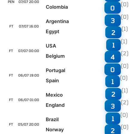
PEN
07/07 20:00
(0)
Colombia
0
(0)
3
Argentina
FT
07/07 16:00
(1)
Egypt
2
(1)
1
USA
FT
07/07 00:00
(2)
Belgium
4
(0)
0
Portugal
FT
06/07 19:00
(0)
Spain
1
(1)
2
Mexico
FT
06/07 01:00
(2)
England
3
(0)
1
Brazil
FT
05/07 20:00
(0)
Norway
2