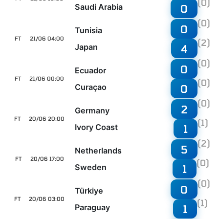
(0)
Saudi Arabia
0
(0)
0
Tunisia
FT
21/06 04:00
(2)
Japan
4
(0)
0
Ecuador
FT
21/06 00:00
(0)
Curaçao
0
(0)
2
Germany
FT
20/06 20:00
(1)
Ivory Coast
1
(2)
5
Netherlands
FT
20/06 17:00
(0)
Sweden
1
(0)
0
Türkiye
FT
20/06 03:00
(1)
Paraguay
1