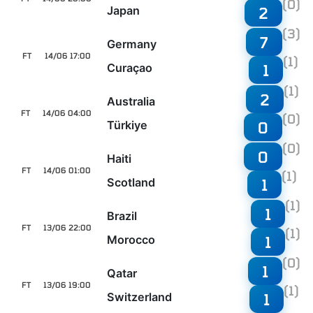
(0)
Japan
2
(3)
7
Germany
FT
14/06 17:00
(1)
Curaçao
1
(1)
2
Australia
FT
14/06 04:00
(0)
Türkiye
0
(0)
0
Haiti
FT
14/06 01:00
(1)
Scotland
1
(1)
1
Brazil
FT
13/06 22:00
(1)
Morocco
1
(0)
1
Qatar
FT
13/06 19:00
(1)
Switzerland
1