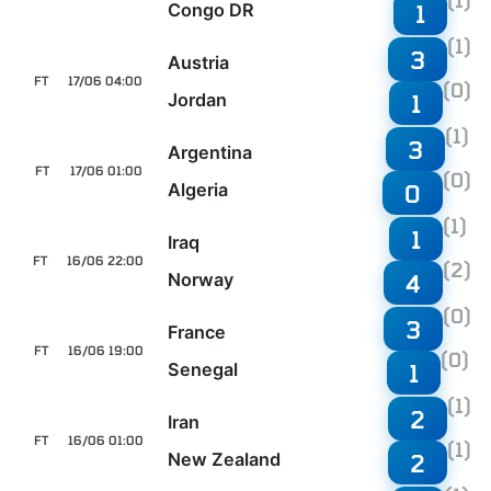
(1)
Congo DR
1
(1)
3
Austria
FT
17/06 04:00
(0)
Jordan
1
(1)
3
Argentina
FT
17/06 01:00
(0)
Algeria
0
(1)
1
Iraq
FT
16/06 22:00
(2)
Norway
4
(0)
3
France
FT
16/06 19:00
(0)
Senegal
1
(1)
2
Iran
FT
16/06 01:00
(1)
New Zealand
2