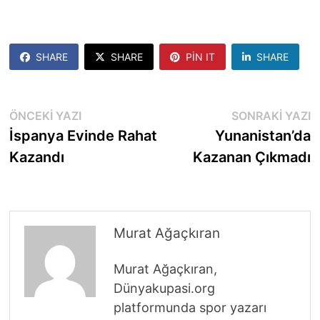
SHARE
SHARE
PIN IT
SHARE
Yazı
Önceki
S
ÖNCEKI YAZI
SONRAKI YAZI
yazı:
y
İspanya Evinde Rahat
Yunanistan’da
gezinmesi
Kazandı
Kazanan Çıkmadı
Murat Ağaçkıran
Murat Ağaçkıran,
Dünyakupasi.org
platformunda spor yazarı