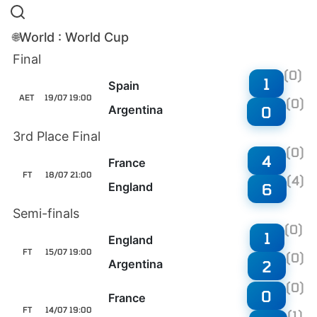
World : World Cup
🌐
Final
(0)
1
Spain
AET
19/07 19:00
(0)
Argentina
0
3rd Place Final
(0)
4
France
FT
18/07 21:00
(4)
England
6
Semi-finals
(0)
1
England
FT
15/07 19:00
(0)
Argentina
2
(0)
0
France
FT
14/07 19:00
(1)