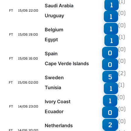
(1)
1
Saudi Arabia
FT
15/06 22:00
(0)
Uruguay
1
(0)
1
Belgium
FT
15/06 19:00
(1)
Egypt
1
(0)
0
Spain
FT
15/06 16:00
(0)
Cape Verde Islands
0
(2)
5
Sweden
FT
15/06 02:00
(1)
Tunisia
1
(0)
1
Ivory Coast
FT
14/06 23:00
(0)
Ecuador
0
(0)
2
Netherlands
FT
14/06 20:00