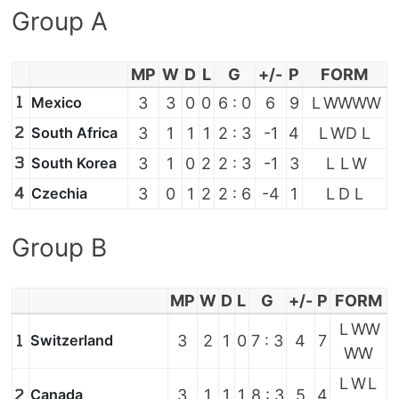
Group A
MP
W
D
L
G
+/-
P
FORM
1
Mexico
3
3
0
0
6 : 0
6
9
L
W
W
W
W
2
South Africa
3
1
1
1
2 : 3
-1
4
L
W
D
L
3
South Korea
3
1
0
2
2 : 3
-1
3
L
L
W
4
Czechia
3
0
1
2
2 : 6
-4
1
L
D
L
Group B
MP
W
D
L
G
+/-
P
FORM
L
W
W
1
Switzerland
3
2
1
0
7 : 3
4
7
W
W
L
W
L
2
Canada
3
1
1
1
8 : 3
5
4