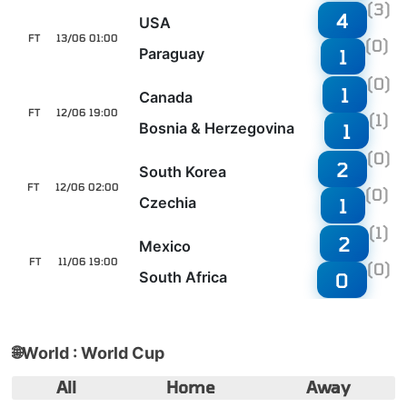
(3)
4
USA
FT
13/06 01:00
(0)
Paraguay
1
(0)
1
Canada
FT
12/06 19:00
(1)
Bosnia & Herzegovina
1
(0)
2
South Korea
FT
12/06 02:00
(0)
Czechia
1
(1)
2
Mexico
FT
11/06 19:00
(0)
South Africa
0
🌐
World : World Cup
All
Home
Away