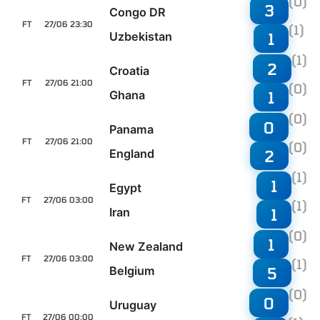
(0)
3
Congo DR
FT
27/06 23:30
(1)
Uzbekistan
1
(1)
2
Croatia
FT
27/06 21:00
(0)
Ghana
1
(0)
0
Panama
FT
27/06 21:00
(0)
England
2
(1)
1
Egypt
FT
27/06 03:00
(1)
Iran
1
(0)
1
New Zealand
FT
27/06 03:00
(1)
Belgium
5
(0)
0
Uruguay
FT
27/06 00:00