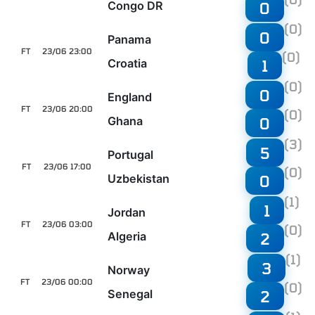
Congo DR
0
(0)
0
Panama
FT
23/06 23:00
(0)
Croatia
1
(0)
0
England
FT
23/06 20:00
(0)
Ghana
0
(3)
5
Portugal
FT
23/06 17:00
(0)
Uzbekistan
0
(1)
1
Jordan
FT
23/06 03:00
(0)
Algeria
2
(1)
3
Norway
FT
23/06 00:00
(0)
Senegal
2