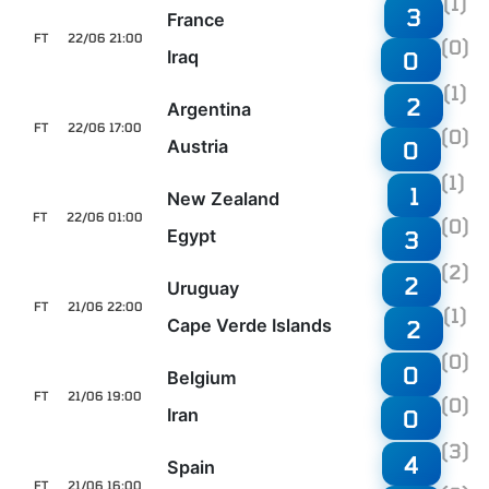
(1)
3
France
FT
22/06 21:00
(0)
Iraq
0
(1)
2
Argentina
FT
22/06 17:00
(0)
Austria
0
(1)
1
New Zealand
FT
22/06 01:00
(0)
Egypt
3
(2)
2
Uruguay
FT
21/06 22:00
(1)
Cape Verde Islands
2
(0)
0
Belgium
FT
21/06 19:00
(0)
Iran
0
(3)
4
Spain
FT
21/06 16:00