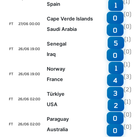
(1)
Spain
1
(0)
0
Cape Verde Islands
FT
27/06 00:00
(0)
Saudi Arabia
0
(1)
5
Senegal
FT
26/06 19:00
(0)
Iraq
0
(1)
1
Norway
FT
26/06 19:00
(3)
France
4
(2)
3
Türkiye
FT
26/06 02:00
(1)
USA
2
(0)
0
Paraguay
FT
26/06 02:00
(0)
Australia
0