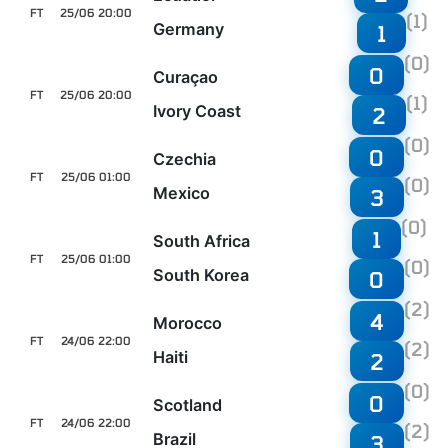
FT
25/06 20:00
(1)
Germany
1
(0)
0
Curaçao
FT
25/06 20:00
(1)
Ivory Coast
2
(0)
0
Czechia
FT
25/06 01:00
(0)
Mexico
3
(0)
1
South Africa
FT
25/06 01:00
(0)
South Korea
0
(2)
4
Morocco
FT
24/06 22:00
(2)
Haiti
2
(0)
0
Scotland
FT
24/06 22:00
(2)
Brazil
3