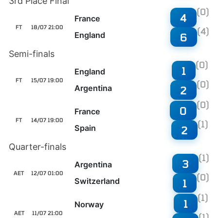
3rd Place Final
(0)
4
France
FT
18/07 21:00
(4)
England
6
Semi-finals
(0)
1
England
FT
15/07 19:00
(0)
Argentina
2
(0)
0
France
FT
14/07 19:00
(1)
Spain
2
Quarter-finals
(1)
3
Argentina
AET
12/07 01:00
(0)
Switzerland
1
(1)
1
Norway
AET
11/07 21:00
(1)