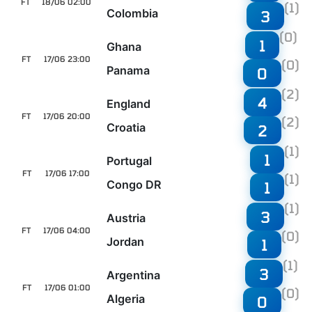
FT
18/06 02:00
(1)
Colombia
3
(0)
1
Ghana
FT
17/06 23:00
(0)
Panama
0
(2)
4
England
FT
17/06 20:00
(2)
Croatia
2
(1)
1
Portugal
FT
17/06 17:00
(1)
Congo DR
1
(1)
3
Austria
FT
17/06 04:00
(0)
Jordan
1
(1)
3
Argentina
FT
17/06 01:00
(0)
Algeria
0