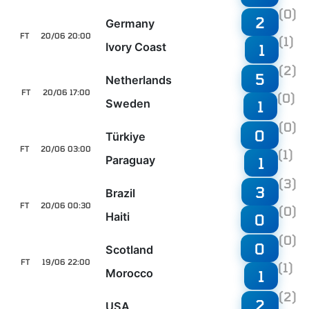
(0)
2
Germany
FT
20/06 20:00
(1)
Ivory Coast
1
(2)
5
Netherlands
FT
20/06 17:00
(0)
Sweden
1
(0)
0
Türkiye
FT
20/06 03:00
(1)
Paraguay
1
(3)
3
Brazil
FT
20/06 00:30
(0)
Haiti
0
(0)
0
Scotland
FT
19/06 22:00
(1)
Morocco
1
(2)
2
USA