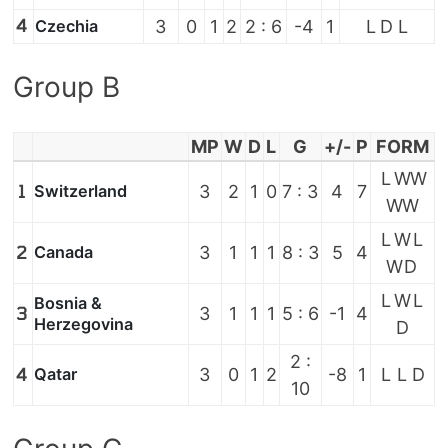
4
Czechia
3
0
1
2
2 : 6
-4
1
L
D
L
Group B
MP
W
D
L
G
+/-
P
FORM
L
W
W
1
Switzerland
3
2
1
0
7 : 3
4
7
W
W
L
W
L
2
Canada
3
1
1
1
8 : 3
5
4
W
D
L
W
L
Bosnia &
3
3
1
1
1
5 : 6
-1
4
Herzegovina
D
2 :
4
Qatar
3
0
1
2
-8
1
L
L
D
10