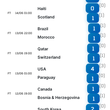
(0)
0
Haiti
FT
14/06 01:00
(1)
Scotland
1
(1)
1
Brazil
FT
13/06 22:00
(1)
Morocco
1
(0)
1
Qatar
FT
13/06 19:00
(1)
Switzerland
1
(3)
4
USA
FT
13/06 01:00
(0)
Paraguay
1
(0)
1
Canada
FT
12/06 19:00
(1)
Bosnia & Herzegovina
1
(0)
2
South Korea