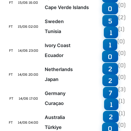
FT
15/06 16:00
(0)
Cape Verde Islands
0
(2)
5
Sweden
FT
15/06 02:00
(1)
Tunisia
1
(0)
1
Ivory Coast
FT
14/06 23:00
(0)
Ecuador
0
(0)
2
Netherlands
FT
14/06 20:00
(0)
Japan
2
(3)
7
Germany
FT
14/06 17:00
(1)
Curaçao
1
(1)
2
Australia
FT
14/06 04:00
(0)
Türkiye
0