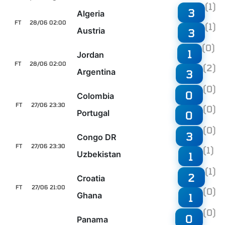
(1)
3
Algeria
FT
28/06 02:00
(1)
Austria
3
(0)
1
Jordan
FT
28/06 02:00
(2)
Argentina
3
(0)
0
Colombia
FT
27/06 23:30
(0)
Portugal
0
(0)
3
Congo DR
FT
27/06 23:30
(1)
Uzbekistan
1
(1)
2
Croatia
FT
27/06 21:00
(0)
Ghana
1
(0)
0
Panama