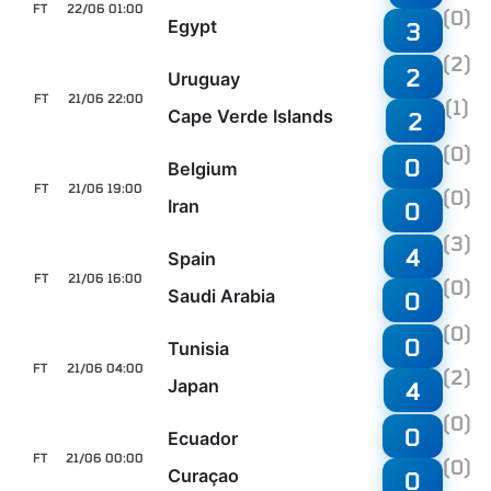
FT
22/06 01:00
(0)
Egypt
3
(2)
2
Uruguay
FT
21/06 22:00
(1)
Cape Verde Islands
2
(0)
0
Belgium
FT
21/06 19:00
(0)
Iran
0
(3)
4
Spain
FT
21/06 16:00
(0)
Saudi Arabia
0
(0)
0
Tunisia
FT
21/06 04:00
(2)
Japan
4
(0)
0
Ecuador
FT
21/06 00:00
(0)
Curaçao
0