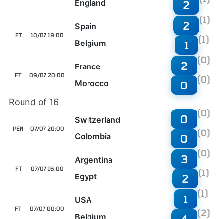
England
2
(1)
2
Spain
FT
10/07 19:00
(1)
Belgium
1
(0)
2
France
FT
09/07 20:00
(0)
Morocco
0
Round of 16
(0)
0
Switzerland
PEN
07/07 20:00
(0)
Colombia
0
(0)
3
Argentina
FT
07/07 16:00
(1)
Egypt
2
(1)
1
USA
FT
07/07 00:00
(2)
Belgium
4