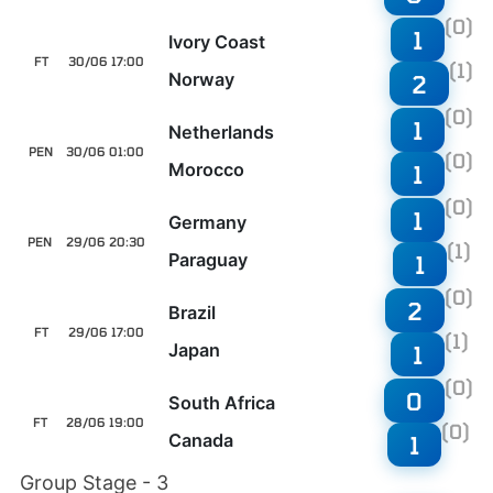
(0)
1
Ivory Coast
FT
30/06 17:00
(1)
Norway
2
(0)
1
Netherlands
PEN
30/06 01:00
(0)
Morocco
1
(0)
1
Germany
PEN
29/06 20:30
(1)
Paraguay
1
(0)
2
Brazil
FT
29/06 17:00
(1)
Japan
1
(0)
0
South Africa
FT
28/06 19:00
(0)
Canada
1
Group Stage - 3