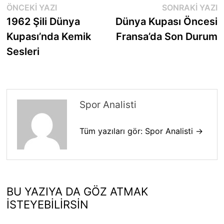
Yazı
Önceki
S
ÖNCEKI YAZI
SONRAKI YAZI
yazı:
y
1962 Şili Dünya
Dünya Kupası Öncesi
gezinmesi
Kupası’nda Kemik
Fransa’da Son Durum
Sesleri
Spor Analisti
Tüm yazıları gör: Spor Analisti →
BU YAZIYA DA GÖZ ATMAK
İSTEYEBILIRSIN