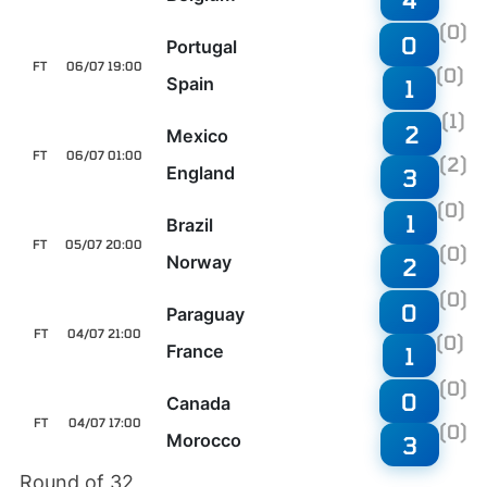
(0)
0
Portugal
FT
06/07 19:00
(0)
Spain
1
(1)
2
Mexico
FT
06/07 01:00
(2)
England
3
(0)
1
Brazil
FT
05/07 20:00
(0)
Norway
2
(0)
0
Paraguay
FT
04/07 21:00
(0)
France
1
(0)
0
Canada
FT
04/07 17:00
(0)
Morocco
3
Round of 32