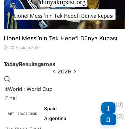
Lionel Messi’nin Tek Hedefi Dünya Kupası
20 Haziran 2022
Today
Results
games
2026
World : World Cup
🌐
Final
(0)
1
Spain
AET
19/07 19:00
(0)
Argentina
0