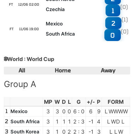
FT
12/06 02:00
(0)
Czechia
1
(1)
2
Mexico
FT
11/06 19:00
(0)
South Africa
0
🌐
World : World Cup
All
Home
Away
Group A
MP
W
D
L
G
+/-
P
FORM
1
Mexico
3
3
0
0
6 : 0
6
9
L
W
W
W
W
2
South Africa
3
1
1
1
2 : 3
-1
4
L
W
D
L
3
South Korea
3
1
0
2
2 : 3
-1
3
L
L
W