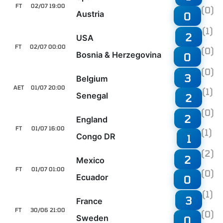
FT
02/07 19:00
(0)
Austria
0
(1)
2
USA
FT
02/07 00:00
(0)
Bosnia & Herzegovina
0
(0)
3
Belgium
AET
01/07 20:00
(1)
Senegal
2
(0)
2
England
FT
01/07 16:00
(1)
Congo DR
1
(2)
2
Mexico
FT
01/07 01:00
(0)
Ecuador
0
(1)
3
France
FT
30/06 21:00
(0)
Sweden
0