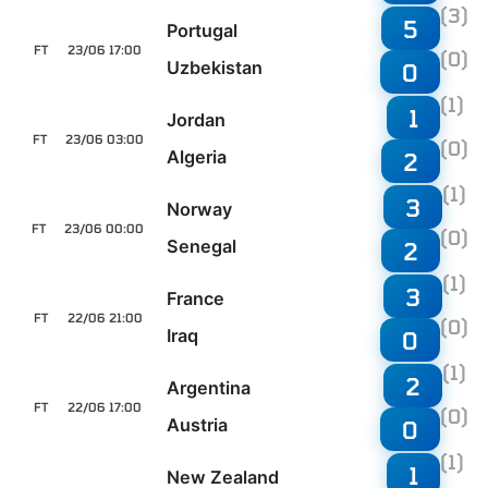
(3)
5
Portugal
FT
23/06 17:00
(0)
Uzbekistan
0
(1)
1
Jordan
FT
23/06 03:00
(0)
Algeria
2
(1)
3
Norway
FT
23/06 00:00
(0)
Senegal
2
(1)
3
France
FT
22/06 21:00
(0)
Iraq
0
(1)
2
Argentina
FT
22/06 17:00
(0)
Austria
0
(1)
1
New Zealand