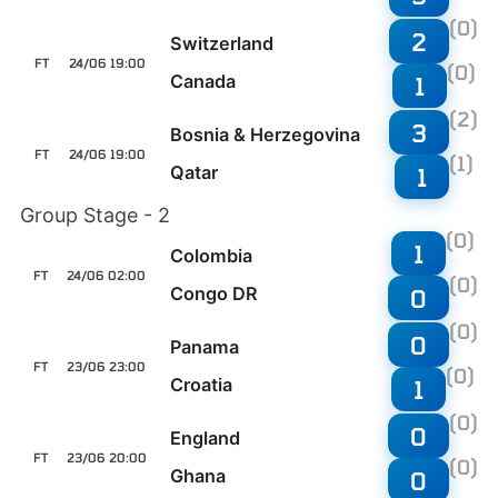
(0)
2
Switzerland
FT
24/06 19:00
(0)
Canada
1
(2)
3
Bosnia & Herzegovina
FT
24/06 19:00
(1)
Qatar
1
Group Stage - 2
(0)
1
Colombia
FT
24/06 02:00
(0)
Congo DR
0
(0)
0
Panama
FT
23/06 23:00
(0)
Croatia
1
(0)
0
England
FT
23/06 20:00
(0)
Ghana
0