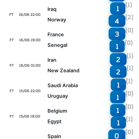
(1)
1
Iraq
FT
16/06 22:00
(2)
Norway
4
(0)
3
France
FT
16/06 19:00
(0)
Senegal
1
(1)
2
Iran
FT
16/06 01:00
(1)
New Zealand
2
(1)
1
Saudi Arabia
FT
15/06 22:00
(0)
Uruguay
1
(0)
1
Belgium
FT
15/06 19:00
(1)
Egypt
1
(0)
0
Spain