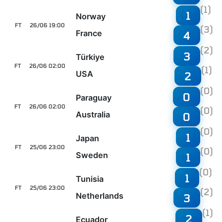
(1)
1
Norway
FT
26/06 19:00
(3)
France
4
(2)
3
Türkiye
FT
26/06 02:00
(1)
USA
2
(0)
0
Paraguay
FT
26/06 02:00
(0)
Australia
0
(0)
1
Japan
FT
25/06 23:00
(0)
Sweden
1
(0)
1
Tunisia
FT
25/06 23:00
(2)
Netherlands
3
(1)
2
Ecuador