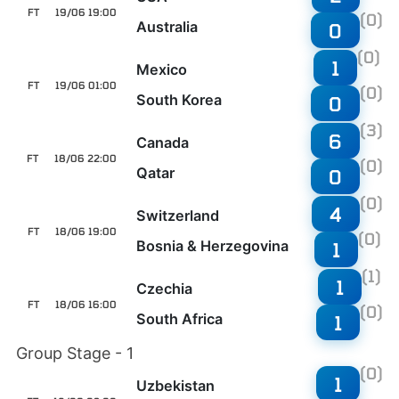
FT
19/06 19:00
(0)
Australia
0
(0)
1
Mexico
FT
19/06 01:00
(0)
South Korea
0
(3)
6
Canada
FT
18/06 22:00
(0)
Qatar
0
(0)
4
Switzerland
FT
18/06 19:00
(0)
Bosnia & Herzegovina
1
(1)
1
Czechia
FT
18/06 16:00
(0)
South Africa
1
Group Stage - 1
(0)
1
Uzbekistan