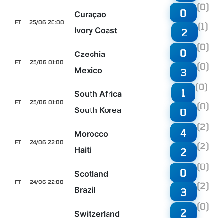
(0)
0
Curaçao
FT
25/06 20:00
(1)
Ivory Coast
2
(0)
0
Czechia
FT
25/06 01:00
(0)
Mexico
3
(0)
1
South Africa
FT
25/06 01:00
(0)
South Korea
0
(2)
4
Morocco
FT
24/06 22:00
(2)
Haiti
2
(0)
0
Scotland
FT
24/06 22:00
(2)
Brazil
3
(0)
2
Switzerland