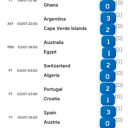
FT
04/07 01:30
(0)
Ghana
0
(1)
3
Argentina
AET
03/07 22:00
(0)
Cape Verde Islands
2
(0)
1
Australia
PEN
03/07 18:00
(1)
Egypt
1
(1)
2
Switzerland
FT
03/07 03:00
(0)
Algeria
0
(0)
2
Portugal
FT
02/07 23:00
(0)
Croatia
1
(1)
3
Spain
FT
02/07 19:00
(0)
Austria
0