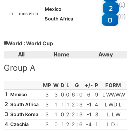
(1)
2
Mexico
FT
11/06 19:00
(0)
South Africa
0
🌐
World : World Cup
All
Home
Away
Group A
MP
W
D
L
G
+/-
P
FORM
1
Mexico
3
3
0
0
6 : 0
6
9
L
W
W
W
W
2
South Africa
3
1
1
1
2 : 3
-1
4
L
W
D
L
3
South Korea
3
1
0
2
2 : 3
-1
3
L
L
W
4
Czechia
3
0
1
2
2 : 6
-4
1
L
D
L