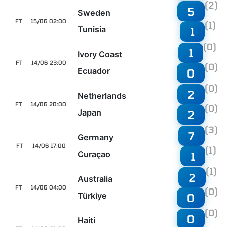
(2)
5
Sweden
FT
15/06 02:00
(1)
Tunisia
1
(0)
1
Ivory Coast
FT
14/06 23:00
(0)
Ecuador
0
(0)
2
Netherlands
FT
14/06 20:00
(0)
Japan
2
(3)
7
Germany
FT
14/06 17:00
(1)
Curaçao
1
(1)
2
Australia
FT
14/06 04:00
(0)
Türkiye
0
(0)
0
Haiti