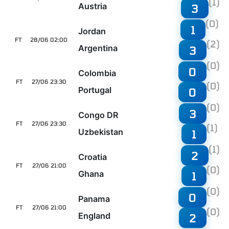
(1)
Austria
3
(0)
1
Jordan
FT
28/06 02:00
(2)
Argentina
3
(0)
0
Colombia
FT
27/06 23:30
(0)
Portugal
0
(0)
3
Congo DR
FT
27/06 23:30
(1)
Uzbekistan
1
(1)
2
Croatia
FT
27/06 21:00
(0)
Ghana
1
(0)
0
Panama
FT
27/06 21:00
(0)
England
2