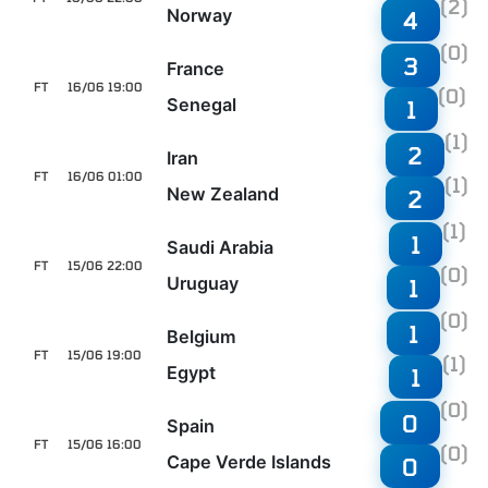
(2)
Norway
4
(0)
3
France
FT
16/06 19:00
(0)
Senegal
1
(1)
2
Iran
FT
16/06 01:00
(1)
New Zealand
2
(1)
1
Saudi Arabia
FT
15/06 22:00
(0)
Uruguay
1
(0)
1
Belgium
FT
15/06 19:00
(1)
Egypt
1
(0)
0
Spain
FT
15/06 16:00
(0)
Cape Verde Islands
0