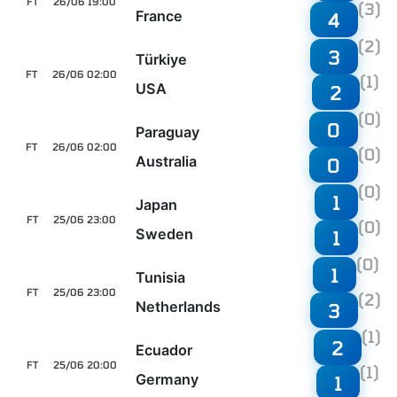
FT
26/06 19:00
(3)
France
4
(2)
3
Türkiye
FT
26/06 02:00
(1)
USA
2
(0)
0
Paraguay
FT
26/06 02:00
(0)
Australia
0
(0)
1
Japan
FT
25/06 23:00
(0)
Sweden
1
(0)
1
Tunisia
FT
25/06 23:00
(2)
Netherlands
3
(1)
2
Ecuador
FT
25/06 20:00
(1)
Germany
1