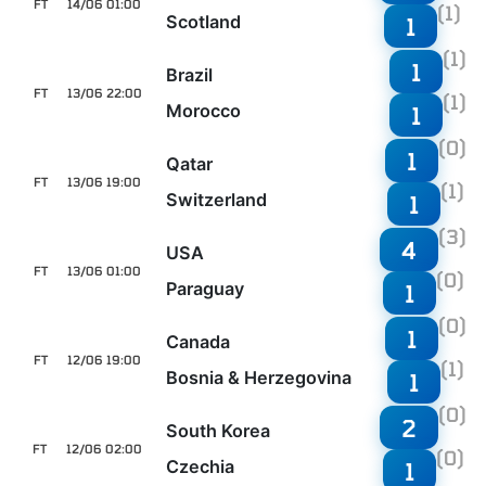
FT
14/06 01:00
(1)
Scotland
1
(1)
1
Brazil
FT
13/06 22:00
(1)
Morocco
1
(0)
1
Qatar
FT
13/06 19:00
(1)
Switzerland
1
(3)
4
USA
FT
13/06 01:00
(0)
Paraguay
1
(0)
1
Canada
FT
12/06 19:00
(1)
Bosnia & Herzegovina
1
(0)
2
South Korea
FT
12/06 02:00
(0)
Czechia
1