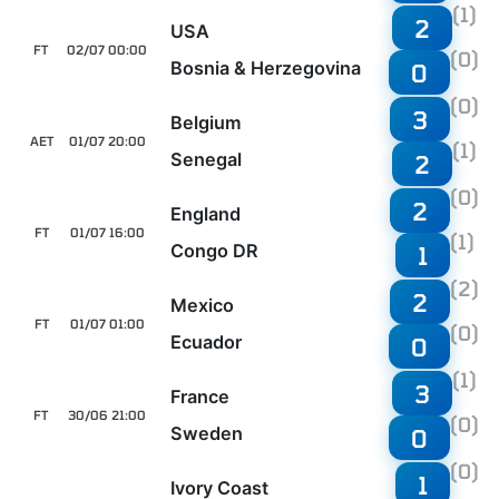
(1)
2
USA
FT
02/07 00:00
(0)
Bosnia & Herzegovina
0
(0)
3
Belgium
AET
01/07 20:00
(1)
Senegal
2
(0)
2
England
FT
01/07 16:00
(1)
Congo DR
1
(2)
2
Mexico
FT
01/07 01:00
(0)
Ecuador
0
(1)
3
France
FT
30/06 21:00
(0)
Sweden
0
(0)
1
Ivory Coast