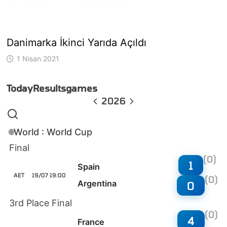
Danimarka İkinci Yarıda Açıldı
1 Nisan 2021
Today
Results
games
2026
World : World Cup
🌐
Final
(0)
1
Spain
AET
19/07 19:00
(0)
Argentina
0
3rd Place Final
(0)
4
France