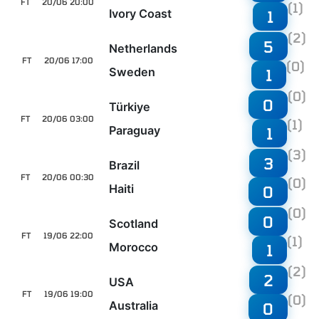
FT
20/06 20:00
(1)
Ivory Coast
1
(2)
5
Netherlands
FT
20/06 17:00
(0)
Sweden
1
(0)
0
Türkiye
FT
20/06 03:00
(1)
Paraguay
1
(3)
3
Brazil
FT
20/06 00:30
(0)
Haiti
0
(0)
0
Scotland
FT
19/06 22:00
(1)
Morocco
1
(2)
2
USA
FT
19/06 19:00
(0)
Australia
0