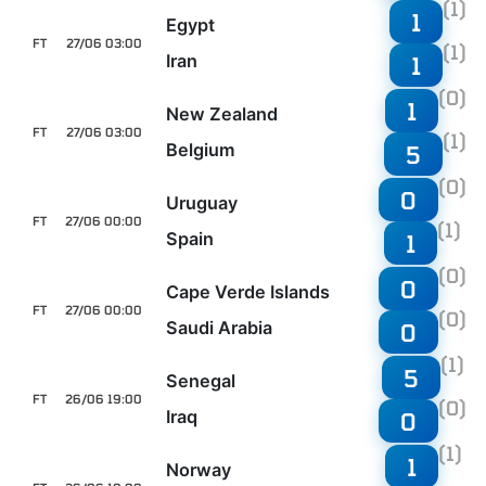
(1)
1
Egypt
FT
27/06 03:00
(1)
Iran
1
(0)
1
New Zealand
FT
27/06 03:00
(1)
Belgium
5
(0)
0
Uruguay
FT
27/06 00:00
(1)
Spain
1
(0)
0
Cape Verde Islands
FT
27/06 00:00
(0)
Saudi Arabia
0
(1)
5
Senegal
FT
26/06 19:00
(0)
Iraq
0
(1)
1
Norway