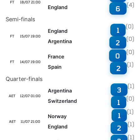
FT
18/07 21:00
(4)
England
6
Semi-finals
(0)
1
England
FT
15/07 19:00
(0)
Argentina
2
(0)
0
France
FT
14/07 19:00
(1)
Spain
2
Quarter-finals
(1)
3
Argentina
AET
12/07 01:00
(0)
Switzerland
1
(1)
1
Norway
AET
11/07 21:00
(1)
England
2
(1)