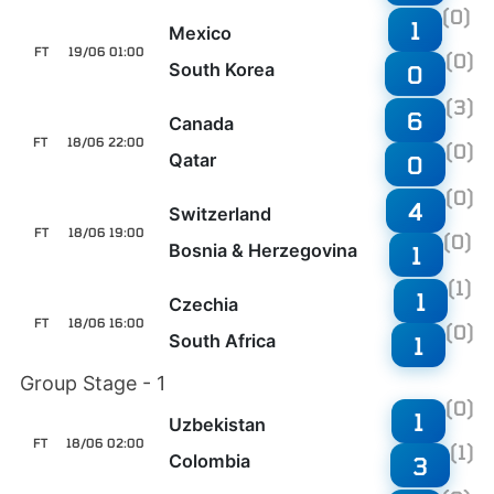
(0)
1
Mexico
FT
19/06 01:00
(0)
South Korea
0
(3)
6
Canada
FT
18/06 22:00
(0)
Qatar
0
(0)
4
Switzerland
FT
18/06 19:00
(0)
Bosnia & Herzegovina
1
(1)
1
Czechia
FT
18/06 16:00
(0)
South Africa
1
Group Stage - 1
(0)
1
Uzbekistan
FT
18/06 02:00
(1)
Colombia
3