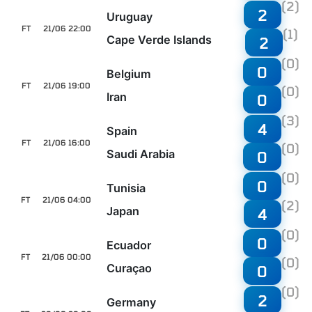
(2)
2
Uruguay
FT
21/06 22:00
(1)
Cape Verde Islands
2
(0)
0
Belgium
FT
21/06 19:00
(0)
Iran
0
(3)
4
Spain
FT
21/06 16:00
(0)
Saudi Arabia
0
(0)
0
Tunisia
FT
21/06 04:00
(2)
Japan
4
(0)
0
Ecuador
FT
21/06 00:00
(0)
Curaçao
0
(0)
2
Germany