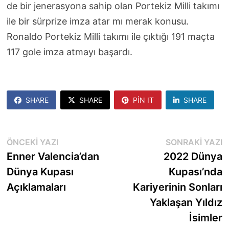
de bir jenerasyona sahip olan Portekiz Milli takımı
ile bir sürprize imza atar mı merak konusu.
Ronaldo Portekiz Milli takımı ile çıktığı 191 maçta
117 gole imza atmayı başardı.
SHARE
SHARE
PIN IT
SHARE
Yazı
Önceki
S
ÖNCEKI YAZI
SONRAKI YAZI
yazı:
y
Enner Valencia’dan
2022 Dünya
gezinmesi
Dünya Kupası
Kupası’nda
Açıklamaları
Kariyerinin Sonları
Yaklaşan Yıldız
İsimler