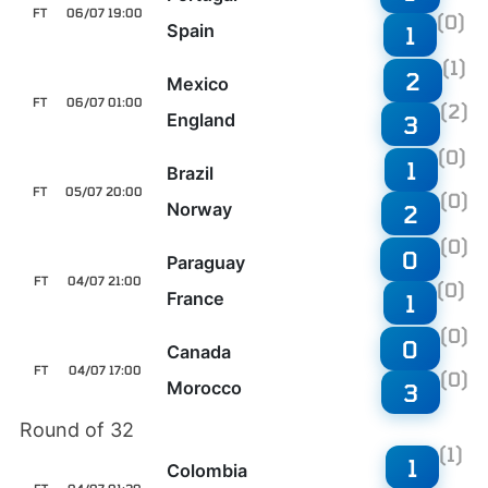
FT
06/07 19:00
(0)
Spain
1
(1)
2
Mexico
FT
06/07 01:00
(2)
England
3
(0)
1
Brazil
FT
05/07 20:00
(0)
Norway
2
(0)
0
Paraguay
FT
04/07 21:00
(0)
France
1
(0)
0
Canada
FT
04/07 17:00
(0)
Morocco
3
Round of 32
(1)
1
Colombia