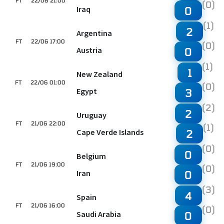
FT
22/06 21:00
(0)
Iraq
0
(1)
2
Argentina
FT
22/06 17:00
(0)
Austria
0
(1)
1
New Zealand
FT
22/06 01:00
(0)
Egypt
3
(2)
2
Uruguay
FT
21/06 22:00
(1)
Cape Verde Islands
2
(0)
0
Belgium
FT
21/06 19:00
(0)
Iran
0
(3)
4
Spain
FT
21/06 16:00
(0)
Saudi Arabia
0