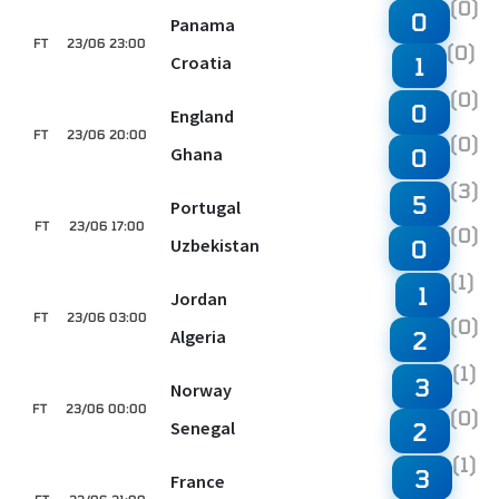
(0)
0
Panama
FT
23/06 23:00
(0)
Croatia
1
(0)
0
England
FT
23/06 20:00
(0)
Ghana
0
(3)
5
Portugal
FT
23/06 17:00
(0)
Uzbekistan
0
(1)
1
Jordan
FT
23/06 03:00
(0)
Algeria
2
(1)
3
Norway
FT
23/06 00:00
(0)
Senegal
2
(1)
3
France