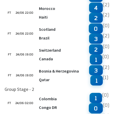
(2)
4
Morocco
FT
24/06 22:00
(2)
Haiti
2
(0)
0
Scotland
FT
24/06 22:00
(2)
Brazil
3
(0)
2
Switzerland
FT
24/06 19:00
(0)
Canada
1
(2)
3
Bosnia & Herzegovina
FT
24/06 19:00
(1)
Qatar
1
Group Stage - 2
(0)
1
Colombia
FT
24/06 02:00
(0)
Congo DR
0