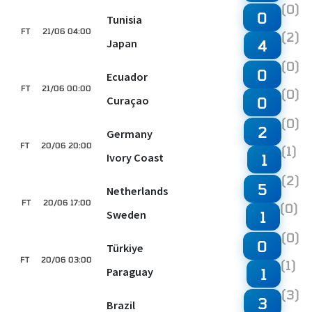
(0)
0
Tunisia
FT
21/06 04:00
(2)
Japan
4
(0)
0
Ecuador
FT
21/06 00:00
(0)
Curaçao
0
(0)
2
Germany
FT
20/06 20:00
(1)
Ivory Coast
1
(2)
5
Netherlands
FT
20/06 17:00
(0)
Sweden
1
(0)
0
Türkiye
FT
20/06 03:00
(1)
Paraguay
1
(3)
3
Brazil