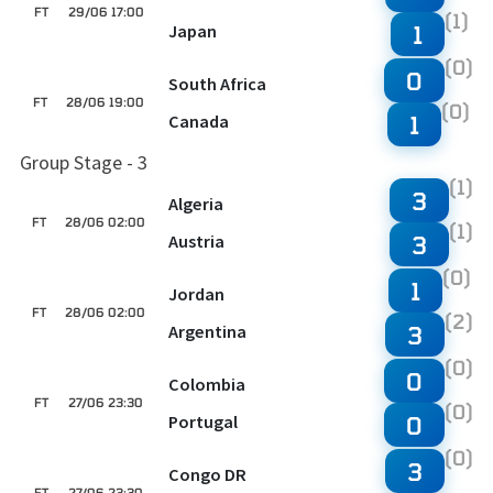
FT
29/06 17:00
(1)
Japan
1
(0)
0
South Africa
FT
28/06 19:00
(0)
Canada
1
Group Stage - 3
(1)
3
Algeria
FT
28/06 02:00
(1)
Austria
3
(0)
1
Jordan
FT
28/06 02:00
(2)
Argentina
3
(0)
0
Colombia
FT
27/06 23:30
(0)
Portugal
0
(0)
3
Congo DR
FT
27/06 23:30