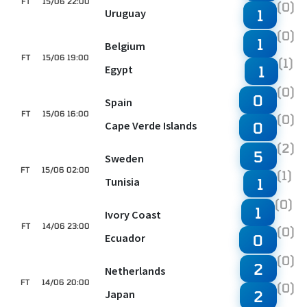
FT
15/06 22:00
(0)
Uruguay
1
(0)
1
Belgium
FT
15/06 19:00
(1)
Egypt
1
(0)
0
Spain
FT
15/06 16:00
(0)
Cape Verde Islands
0
(2)
5
Sweden
FT
15/06 02:00
(1)
Tunisia
1
(0)
1
Ivory Coast
FT
14/06 23:00
(0)
Ecuador
0
(0)
2
Netherlands
FT
14/06 20:00
(0)
Japan
2