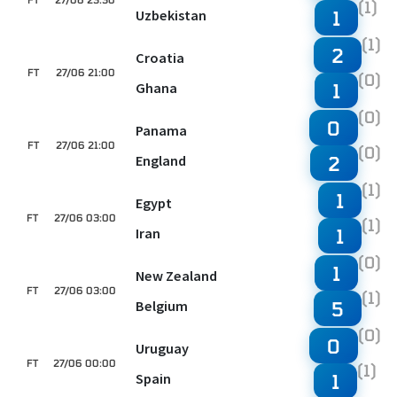
(1)
Uzbekistan
1
(1)
2
Croatia
FT
27/06 21:00
(0)
Ghana
1
(0)
0
Panama
FT
27/06 21:00
(0)
England
2
(1)
1
Egypt
FT
27/06 03:00
(1)
Iran
1
(0)
1
New Zealand
FT
27/06 03:00
(1)
Belgium
5
(0)
0
Uruguay
FT
27/06 00:00
(1)
Spain
1