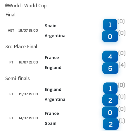
World : World Cup
🌐
Final
(0)
1
Spain
AET
19/07 19:00
(0)
Argentina
0
3rd Place Final
(0)
4
France
FT
18/07 21:00
(4)
England
6
Semi-finals
(0)
1
England
FT
15/07 19:00
(0)
Argentina
2
(0)
0
France
FT
14/07 19:00
(1)
Spain
2