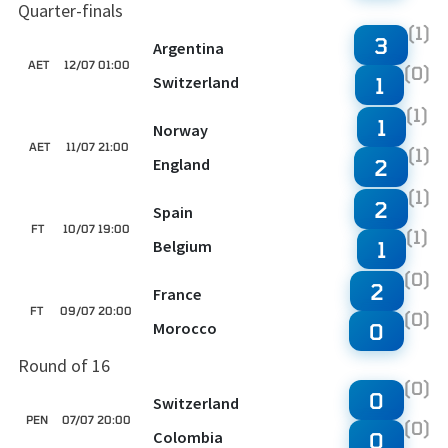
Quarter-finals
(1)
3
Argentina
AET
12/07 01:00
(0)
Switzerland
1
(1)
1
Norway
AET
11/07 21:00
(1)
England
2
(1)
2
Spain
FT
10/07 19:00
(1)
Belgium
1
(0)
2
France
FT
09/07 20:00
(0)
Morocco
0
Round of 16
(0)
0
Switzerland
PEN
07/07 20:00
(0)
Colombia
0