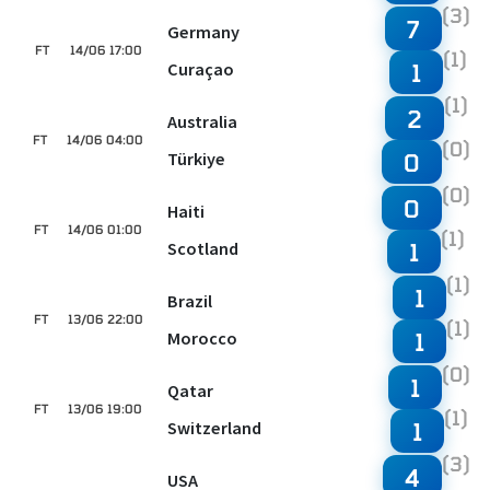
(3)
7
Germany
FT
14/06 17:00
(1)
Curaçao
1
(1)
2
Australia
FT
14/06 04:00
(0)
Türkiye
0
(0)
0
Haiti
FT
14/06 01:00
(1)
Scotland
1
(1)
1
Brazil
FT
13/06 22:00
(1)
Morocco
1
(0)
1
Qatar
FT
13/06 19:00
(1)
Switzerland
1
(3)
4
USA