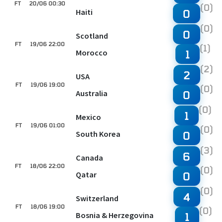
FT
20/06 00:30
(0)
Haiti
0
(0)
0
Scotland
FT
19/06 22:00
(1)
Morocco
1
(2)
2
USA
FT
19/06 19:00
(0)
Australia
0
(0)
1
Mexico
FT
19/06 01:00
(0)
South Korea
0
(3)
6
Canada
FT
18/06 22:00
(0)
Qatar
0
(0)
4
Switzerland
FT
18/06 19:00
(0)
Bosnia & Herzegovina
1