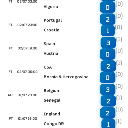
FT
03/07 03:00
(0)
Algeria
0
(0)
2
Portugal
FT
02/07 23:00
(0)
Croatia
1
(1)
3
Spain
FT
02/07 19:00
(0)
Austria
0
(1)
2
USA
FT
02/07 00:00
(0)
Bosnia & Herzegovina
0
(0)
3
Belgium
AET
01/07 20:00
(1)
Senegal
2
(0)
2
England
FT
01/07 16:00
(1)
Congo DR
1