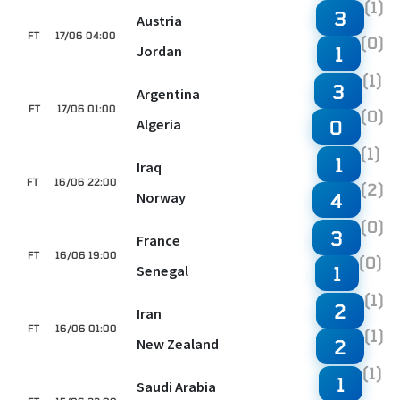
(1)
3
Austria
FT
17/06 04:00
(0)
Jordan
1
(1)
3
Argentina
FT
17/06 01:00
(0)
Algeria
0
(1)
1
Iraq
FT
16/06 22:00
(2)
Norway
4
(0)
3
France
FT
16/06 19:00
(0)
Senegal
1
(1)
2
Iran
FT
16/06 01:00
(1)
New Zealand
2
(1)
1
Saudi Arabia