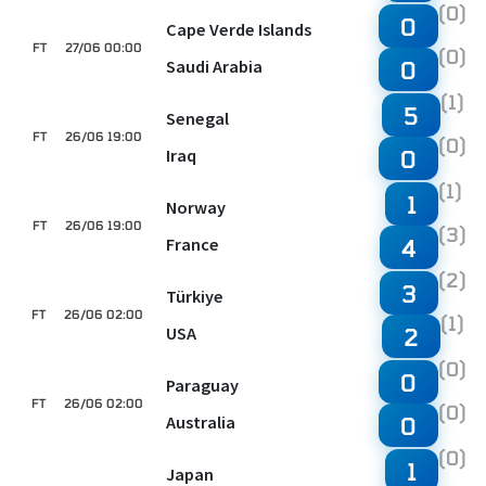
(0)
0
Cape Verde Islands
FT
27/06 00:00
(0)
Saudi Arabia
0
(1)
5
Senegal
FT
26/06 19:00
(0)
Iraq
0
(1)
1
Norway
FT
26/06 19:00
(3)
France
4
(2)
3
Türkiye
FT
26/06 02:00
(1)
USA
2
(0)
0
Paraguay
FT
26/06 02:00
(0)
Australia
0
(0)
1
Japan