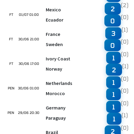
(2)
2
Mexico
FT
01/07 01:00
(0)
Ecuador
0
(1)
3
France
FT
30/06 21:00
(0)
Sweden
0
(0)
1
Ivory Coast
FT
30/06 17:00
(1)
Norway
2
(0)
1
Netherlands
PEN
30/06 01:00
(0)
Morocco
1
(0)
1
Germany
PEN
29/06 20:30
(1)
Paraguay
1
(0)
2
Brazil