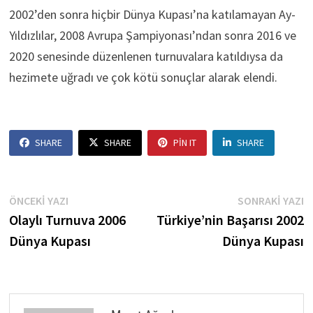
2002’den sonra hiçbir Dünya Kupası’na katılamayan Ay-
Yıldızlılar, 2008 Avrupa Şampiyonası’ndan sonra 2016 ve
2020 senesinde düzenlenen turnuvalara katıldıysa da
hezimete uğradı ve çok kötü sonuçlar alarak elendi.
SHARE
SHARE
PIN IT
SHARE
Yazı
Önceki
S
ÖNCEKI YAZI
SONRAKI YAZI
yazı:
ya
Olaylı Turnuva 2006
Türkiye’nin Başarısı 2002
gezinmesi
Dünya Kupası
Dünya Kupası