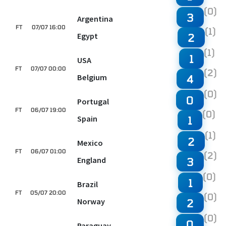
(0)
3
Argentina
FT
07/07 16:00
(1)
Egypt
2
(1)
1
USA
FT
07/07 00:00
(2)
Belgium
4
(0)
0
Portugal
FT
06/07 19:00
(0)
Spain
1
(1)
2
Mexico
FT
06/07 01:00
(2)
England
3
(0)
1
Brazil
FT
05/07 20:00
(0)
Norway
2
(0)
0
Paraguay