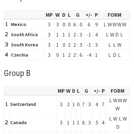
MP
W
D
L
G
+/-
P
FORM
1
3
3
0
0
6 : 0
6
9
L
W
W
W
W
Mexico
2
3
1
1
1
2 : 3
-1
4
L
W
D
L
South Africa
3
3
1
0
2
2 : 3
-1
3
L
L
W
South Korea
4
3
0
1
2
2 : 6
-4
1
L
D
L
Czechia
Group B
MP
W
D
L
G
+/-
P
FORM
L
W
W
W
1
3
2
1
0
7 : 3
4
7
Switzerland
W
L
W
L
W
2
3
1
1
1
8 : 3
5
4
Canada
D