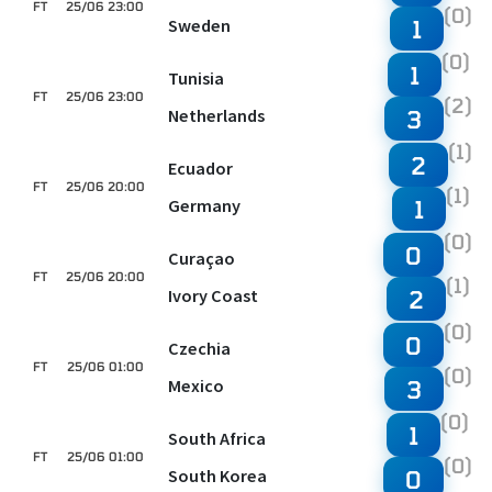
FT
25/06 23:00
(0)
Sweden
1
(0)
1
Tunisia
FT
25/06 23:00
(2)
Netherlands
3
(1)
2
Ecuador
FT
25/06 20:00
(1)
Germany
1
(0)
0
Curaçao
FT
25/06 20:00
(1)
Ivory Coast
2
(0)
0
Czechia
FT
25/06 01:00
(0)
Mexico
3
(0)
1
South Africa
FT
25/06 01:00
(0)
South Korea
0