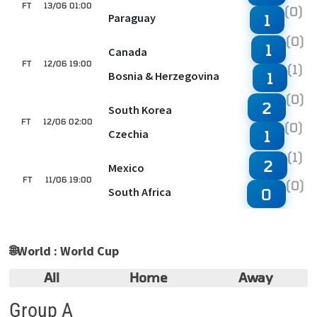
FT
13/06 01:00
(0)
Paraguay
1
(0)
1
Canada
FT
12/06 19:00
(1)
Bosnia & Herzegovina
1
(0)
2
South Korea
FT
12/06 02:00
(0)
Czechia
1
(1)
2
Mexico
FT
11/06 19:00
(0)
South Africa
0
🌐
World : World Cup
All
Home
Away
Group A