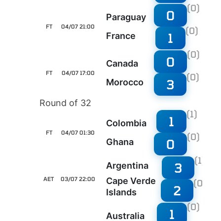
(0)
0
Paraguay
FT
04/07 21:00
(0)
1
France
(0)
0
Canada
FT
04/07 17:00
(0)
3
Morocco
Round of 32
(1)
1
Colombia
FT
04/07 01:30
(0)
0
Ghana
(1)
3
Argentina
AET
03/07 22:00
Cape Verde
(0)
2
Islands
(0)
1
Australia