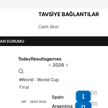
TAVSIYE BAĞLANTILAR
Canlı Skor
PUAN DURUMU
Today
Results
games
2026
World : World Cup
🌐
Final
(0)
1
Spain
AET
19/07 19:00
(0)
0
Argentina