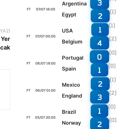
3
Argentina
FT
07/07 16:00
(1)
2
Egypt
(1)
1
Sonraki
USA
YAZI
FT
07/07 00:00
yazı:
 Yer
(2)
4
Belgium
acak
(0)
0
Portugal
FT
06/07 19:00
(0)
1
Spain
(1)
2
Mexico
FT
06/07 01:00
(2)
3
England
(0)
1
Brazil
FT
05/07 20:00
(0)
2
Norway