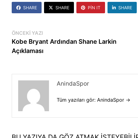
SHARE
SHARE
PIN IT
SHARE
Yazı
Önceki
ÖNCEKI YAZI
yazı:
Kobe Bryant Ardından Shane Larkin
gezinmesi
Açıklaması
AnindaSpor
Tüm yazıları gör: AnindaSpor →
BU YAZIYA DA GÖZ ATMAK İSTEYEBILI