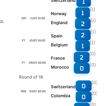
1
Switzerland
(1)
1
Norway
AET
11/07 21:00
(1)
dı.
2
England
(1)
2
Spain
FT
10/07 19:00
(1)
1
Belgium
(0)
2
France
FT
09/07 20:00
(0)
0
Morocco
Round of 16
(0)
0
Switzerland
PEN
07/07 20:00
(0)
0
Colombia
(0)