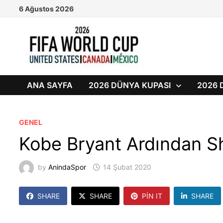
Skip
6 Ağustos 2026
to
content
ANA SAYFA
2026 DÜNYA KUPASI
2026 
GENEL
Kobe Bryant Ardından S
by
AnindaSpor
14 Şubat 2020
SHARE
SHARE
PIN IT
SHARE