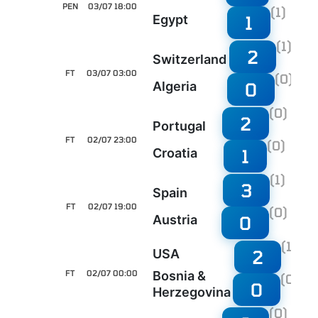
PEN
03/07 18:00
(1)
1
Egypt
(1)
2
Switzerland
FT
03/07 03:00
(0)
0
Algeria
(0)
2
Portugal
FT
02/07 23:00
(0)
1
Croatia
(1)
3
Spain
FT
02/07 19:00
(0)
0
Austria
(1)
2
USA
FT
02/07 00:00
Bosnia &
(0)
0
Herzegovina
(0)