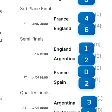
3rd Place Final
be
(0)
4
France
FT
18/07 21:00
(4)
6
England
ğu
Semi-finals
u
(0)
1
England
FT
15/07 19:00
e
(0)
2
Argentina
(0)
0
France
FT
14/07 19:00
(1)
2
Spain
Quarter-finals
(1)
da
3
Argentina
AET
12/07 01:00
(0)