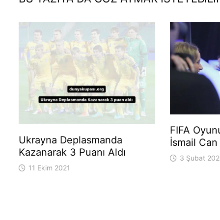
FIFA Oyun
Ukrayna Deplasmanda
İsmail Can
Kazanarak 3 Puanı Aldı
3 Şubat 20
11 Ekim 2021