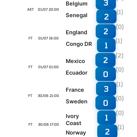
3
Belgium
AET
01/07 20:00
(1)
2
Senegal
(0)
2
England
FT
01/07 16:00
(1)
1
Congo DR
(2)
2
Mexico
FT
01/07 01:00
(0)
0
Ecuador
(1)
3
France
FT
30/06 21:00
(0)
0
Sweden
(0)
1
Ivory
Coast
FT
30/06 17:00
(1)
2
Norway