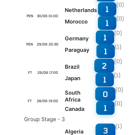
(0)
1
Netherlands
PEN
30/06 01:00
(0)
1
Morocco
(0)
1
Germany
PEN
29/06 20:30
(1)
1
Paraguay
(0)
2
Brazil
FT
29/06 17:00
(1)
1
Japan
(0)
0
South
Africa
FT
28/06 19:00
(0)
1
Canada
Group Stage - 3
(1)
3
Algeria