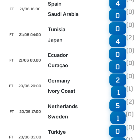
4
Spain
FT
21/06 16:00
(0)
Saudi Arabia
0
(0)
0
Tunisia
FT
21/06 04:00
(2)
Japan
4
(0)
0
Ecuador
FT
21/06 00:00
(0)
Curaçao
0
(0)
2
Germany
FT
20/06 20:00
(1)
Ivory Coast
1
(2)
5
Netherlands
FT
20/06 17:00
(0)
Sweden
1
(0)
0
Türkiye
FT
20/06 03:00
(1)