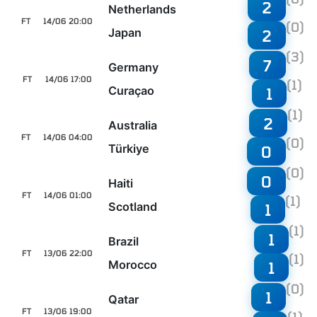
2
Netherlands
FT
14/06 20:00
(0)
Japan
2
(3)
7
Germany
FT
14/06 17:00
(1)
Curaçao
1
(1)
2
Australia
FT
14/06 04:00
(0)
Türkiye
0
(0)
0
Haiti
FT
14/06 01:00
(1)
Scotland
1
(1)
1
Brazil
FT
13/06 22:00
(1)
Morocco
1
(0)
1
Qatar
FT
13/06 19:00