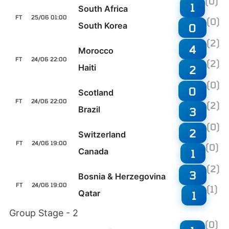
(0)
1
South Africa
FT
25/06 01:00
(0)
South Korea
0
(2)
4
Morocco
FT
24/06 22:00
(2)
Haiti
2
(0)
0
Scotland
FT
24/06 22:00
(2)
Brazil
3
(0)
2
Switzerland
FT
24/06 19:00
(0)
Canada
1
(2)
3
Bosnia & Herzegovina
FT
24/06 19:00
(1)
Qatar
1
Group Stage - 2
(0)