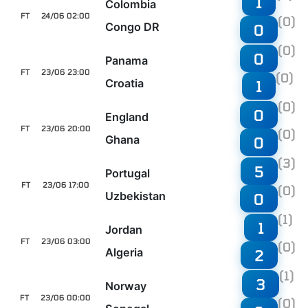
1
Colombia
FT
24/06 02:00
(0)
Congo DR
0
(0)
0
Panama
FT
23/06 23:00
(0)
Croatia
1
(0)
0
England
FT
23/06 20:00
(0)
Ghana
0
(3)
5
Portugal
FT
23/06 17:00
(0)
Uzbekistan
0
(1)
1
Jordan
FT
23/06 03:00
(0)
Algeria
2
(1)
3
Norway
FT
23/06 00:00
(0)