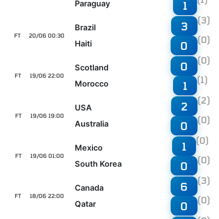
Paraguay
1
(3)
3
Brazil
FT
20/06 00:30
(0)
Haiti
0
(0)
0
Scotland
FT
19/06 22:00
(1)
Morocco
1
(2)
2
USA
FT
19/06 19:00
(0)
Australia
0
(0)
1
Mexico
FT
19/06 01:00
(0)
South Korea
0
(3)
6
Canada
FT
18/06 22:00
(0)
Qatar
0