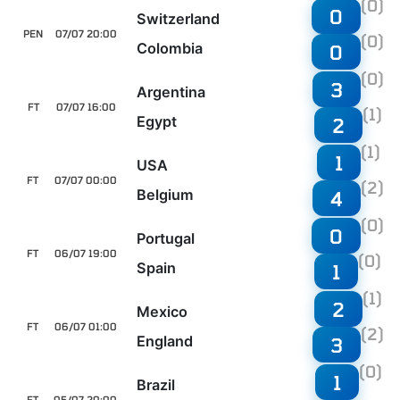
(0)
0
Switzerland
PEN
07/07 20:00
(0)
Colombia
0
(0)
3
Argentina
FT
07/07 16:00
(1)
Egypt
2
(1)
1
USA
FT
07/07 00:00
(2)
Belgium
4
(0)
0
Portugal
FT
06/07 19:00
(0)
Spain
1
(1)
2
Mexico
FT
06/07 01:00
(2)
England
3
(0)
1
Brazil
FT
05/07 20:00