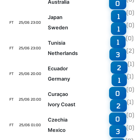
Australia
0
(0)
1
Japan
FT
25/06 23:00
(0)
Sweden
1
(0)
1
Tunisia
FT
25/06 23:00
(2)
Netherlands
3
(1)
2
Ecuador
FT
25/06 20:00
(1)
Germany
1
(0)
0
Curaçao
FT
25/06 20:00
(1)
Ivory Coast
2
(0)
0
Czechia
FT
25/06 01:00
(0)
Mexico
3