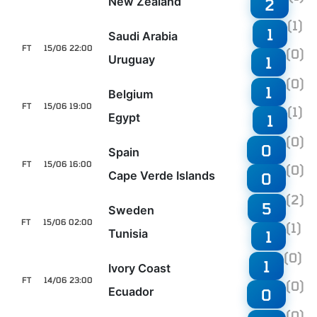
New Zealand
2
(1)
1
Saudi Arabia
FT
15/06 22:00
(0)
Uruguay
1
(0)
1
Belgium
FT
15/06 19:00
(1)
Egypt
1
(0)
0
Spain
FT
15/06 16:00
(0)
Cape Verde Islands
0
(2)
5
Sweden
FT
15/06 02:00
(1)
Tunisia
1
(0)
1
Ivory Coast
FT
14/06 23:00
(0)
Ecuador
0
(0)