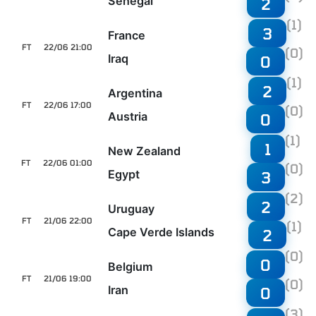
Senegal
2
(1)
3
France
FT
22/06 21:00
(0)
Iraq
0
(1)
2
Argentina
FT
22/06 17:00
(0)
Austria
0
(1)
1
New Zealand
FT
22/06 01:00
(0)
Egypt
3
(2)
2
Uruguay
FT
21/06 22:00
(1)
Cape Verde Islands
2
(0)
0
Belgium
FT
21/06 19:00
(0)
Iran
0
(3)