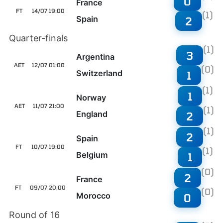
0
France
FT
14/07 19:00
(1)
Spain
2
Quarter-finals
(1)
3
Argentina
AET
12/07 01:00
(0)
Switzerland
1
(1)
1
Norway
AET
11/07 21:00
(1)
England
2
(1)
2
Spain
FT
10/07 19:00
(1)
Belgium
1
(0)
2
France
FT
09/07 20:00
(0)
Morocco
0
Round of 16