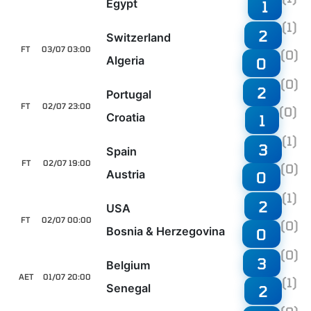
Egypt
1
(1)
2
Switzerland
FT
03/07 03:00
(0)
Algeria
0
(0)
2
Portugal
FT
02/07 23:00
(0)
Croatia
1
(1)
3
Spain
FT
02/07 19:00
(0)
Austria
0
(1)
2
USA
FT
02/07 00:00
(0)
Bosnia & Herzegovina
0
(0)
3
Belgium
AET
01/07 20:00
(1)
Senegal
2