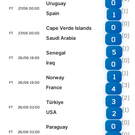
0
Uruguay
FT
27/06 00:00
(1)
Spain
1
(0)
0
Cape Verde Islands
FT
27/06 00:00
(0)
Saudi Arabia
0
(1)
5
Senegal
FT
26/06 19:00
(0)
Iraq
0
(1)
1
Norway
FT
26/06 19:00
(3)
France
4
(2)
3
Türkiye
FT
26/06 02:00
(1)
USA
2
(0)
0
Paraguay
FT
26/06 02:00
(0)