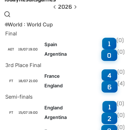
2026
World : World Cup
🌐
Final
(0)
1
Spain
AET
19/07 19:00
(0)
Argentina
0
3rd Place Final
(0)
4
France
FT
18/07 21:00
(4)
England
6
Semi-finals
(0)
1
England
FT
15/07 19:00
(0)
Argentina
2
(0)