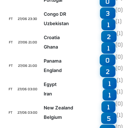
Portugal
0
(0)
3
Congo DR
FT
27/06 23:30
(1)
Uzbekistan
1
(1)
2
Croatia
FT
27/06 21:00
(0)
Ghana
1
(0)
0
Panama
FT
27/06 21:00
(0)
England
2
(1)
1
Egypt
FT
27/06 03:00
(1)
Iran
1
(0)
1
New Zealand
FT
27/06 03:00
(1)
Belgium
5
(0)