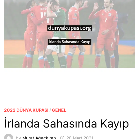
2022 DÜNYA KUPASI
/
GENEL
İrlanda Sahasında Kayıp
by
Murat Ağaçkıran
28 Mart 2021