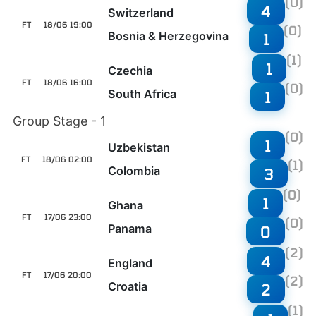
(0)
4
Switzerland
FT
18/06 19:00
(0)
Bosnia & Herzegovina
1
(1)
1
Czechia
FT
18/06 16:00
(0)
South Africa
1
Group Stage - 1
(0)
1
Uzbekistan
FT
18/06 02:00
(1)
Colombia
3
(0)
1
Ghana
FT
17/06 23:00
(0)
Panama
0
(2)
4
England
FT
17/06 20:00
(2)
Croatia
2
(1)