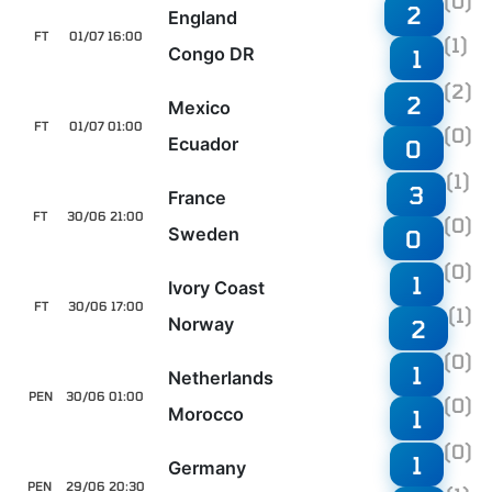
(0)
2
England
FT
01/07 16:00
(1)
Congo DR
1
(2)
2
Mexico
FT
01/07 01:00
(0)
Ecuador
0
(1)
3
France
FT
30/06 21:00
(0)
Sweden
0
(0)
1
Ivory Coast
FT
30/06 17:00
(1)
Norway
2
(0)
1
Netherlands
PEN
30/06 01:00
(0)
Morocco
1
(0)
1
Germany
PEN
29/06 20:30