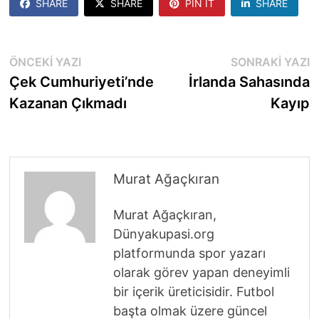
SHARE
SHARE
PIN IT
SHARE
Yazı
Önceki
S
ÖNCEKI YAZI
SONRAKI YAZI
yazı:
y
Çek Cumhuriyeti’nde
İrlanda Sahasında
gezinmesi
Kazanan Çıkmadı
Kayıp
Murat Ağaçkıran
Murat Ağaçkıran,
Dünyakupasi.org
platformunda spor yazarı
olarak görev yapan deneyimli
bir içerik üreticisidir. Futbol
başta olmak üzere güncel