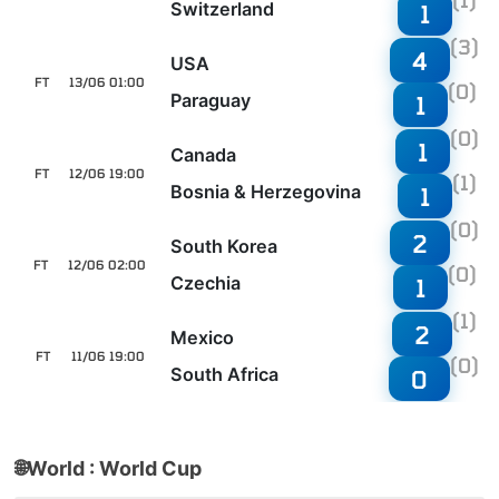
(1)
Switzerland
1
(3)
4
USA
FT
13/06 01:00
(0)
Paraguay
1
(0)
1
Canada
FT
12/06 19:00
(1)
Bosnia & Herzegovina
1
(0)
2
South Korea
FT
12/06 02:00
(0)
Czechia
1
(1)
2
Mexico
FT
11/06 19:00
(0)
South Africa
0
🌐
World : World Cup