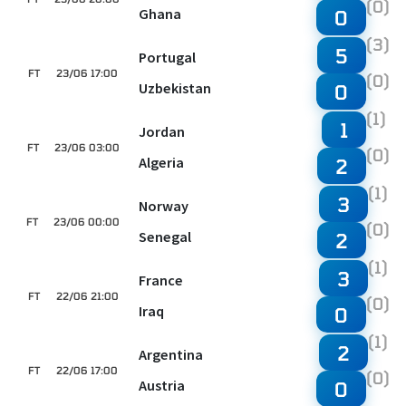
(0)
Ghana
0
(3)
5
Portugal
FT
23/06 17:00
(0)
Uzbekistan
0
(1)
1
Jordan
FT
23/06 03:00
(0)
Algeria
2
(1)
3
Norway
FT
23/06 00:00
(0)
Senegal
2
(1)
3
France
FT
22/06 21:00
(0)
Iraq
0
(1)
2
Argentina
FT
22/06 17:00
(0)
Austria
0