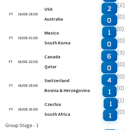
(2)
2
USA
FT
19/06 19:00
(0)
Australia
0
(0)
1
Mexico
FT
19/06 01:00
(0)
South Korea
0
(3)
6
Canada
FT
18/06 22:00
(0)
Qatar
0
(0)
4
Switzerland
FT
18/06 19:00
(0)
Bosnia & Herzegovina
1
(1)
1
Czechia
FT
18/06 16:00
(0)
South Africa
1
Group Stage - 1