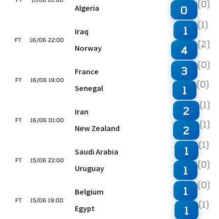
(0)
Algeria
0
(1)
1
Iraq
FT
16/06 22:00
(2)
Norway
4
(0)
3
France
FT
16/06 19:00
(0)
Senegal
1
(1)
2
Iran
FT
16/06 01:00
(1)
New Zealand
2
(1)
1
Saudi Arabia
FT
15/06 22:00
(0)
Uruguay
1
(0)
1
Belgium
FT
15/06 19:00
(1)
Egypt
1