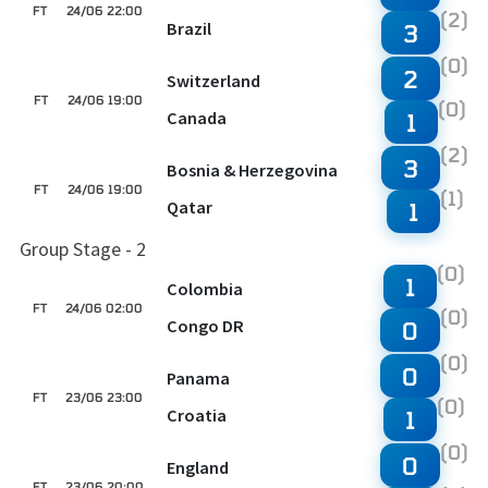
FT
24/06 22:00
(2)
Brazil
3
(0)
2
Switzerland
FT
24/06 19:00
(0)
Canada
1
(2)
3
Bosnia & Herzegovina
FT
24/06 19:00
(1)
Qatar
1
Group Stage - 2
(0)
1
Colombia
FT
24/06 02:00
(0)
Congo DR
0
(0)
0
Panama
FT
23/06 23:00
(0)
Croatia
1
(0)
0
England
FT
23/06 20:00