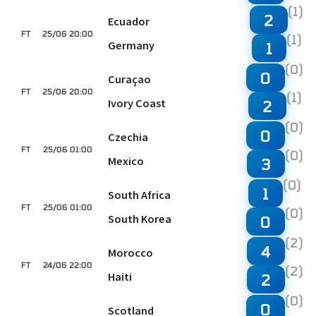
(1)
2
Ecuador
FT
25/06 20:00
(1)
Germany
1
(0)
0
Curaçao
FT
25/06 20:00
(1)
Ivory Coast
2
(0)
0
Czechia
FT
25/06 01:00
(0)
Mexico
3
(0)
1
South Africa
FT
25/06 01:00
(0)
South Korea
0
(2)
4
Morocco
FT
24/06 22:00
(2)
Haiti
2
(0)
0
Scotland