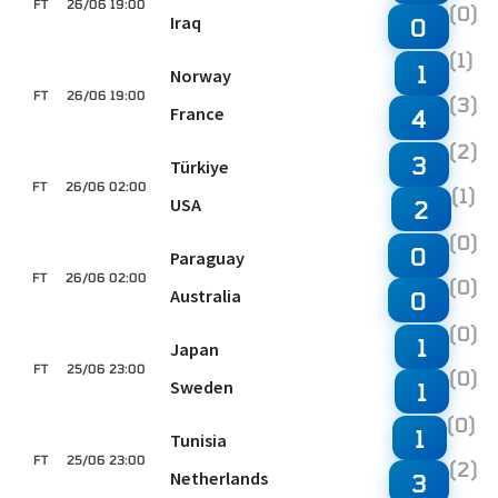
FT
26/06 19:00
(0)
Iraq
0
(1)
1
Norway
FT
26/06 19:00
(3)
France
4
(2)
3
Türkiye
FT
26/06 02:00
(1)
USA
2
(0)
0
Paraguay
FT
26/06 02:00
(0)
Australia
0
(0)
1
Japan
FT
25/06 23:00
(0)
Sweden
1
(0)
1
Tunisia
FT
25/06 23:00
(2)
Netherlands
3