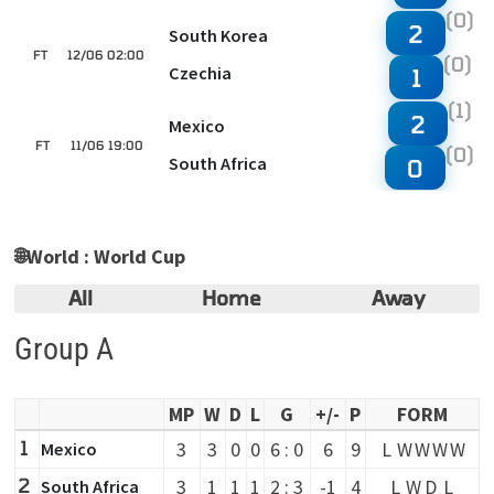
(0)
2
South Korea
FT
12/06 02:00
(0)
Czechia
1
(1)
2
Mexico
FT
11/06 19:00
(0)
South Africa
0
🌐
World : World Cup
All
Home
Away
Group A
MP
W
D
L
G
+/-
P
FORM
1
3
3
0
0
6 : 0
6
9
L
W
W
W
W
Mexico
2
3
1
1
1
2 : 3
-1
4
L
W
D
L
South Africa