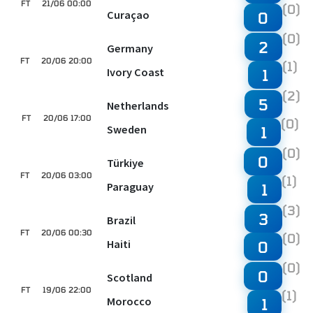
FT
21/06 00:00
(0)
Curaçao
0
(0)
2
Germany
FT
20/06 20:00
(1)
Ivory Coast
1
(2)
5
Netherlands
FT
20/06 17:00
(0)
Sweden
1
(0)
0
Türkiye
FT
20/06 03:00
(1)
Paraguay
1
(3)
3
Brazil
FT
20/06 00:30
(0)
Haiti
0
(0)
0
Scotland
FT
19/06 22:00
(1)
Morocco
1