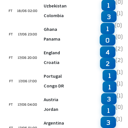
(0)
1
Uzbekistan
FT
18/06 02:00
(1)
Colombia
3
(0)
1
Ghana
FT
17/06 23:00
(0)
Panama
0
(2)
4
England
FT
17/06 20:00
(2)
Croatia
2
(1)
1
Portugal
FT
17/06 17:00
(1)
Congo DR
1
(1)
3
Austria
FT
17/06 04:00
(0)
Jordan
1
(1)
3
Argentina
FT
17/06 01:00