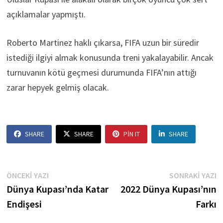
açıklamalar yapmıştı.
Roberto Martinez haklı çıkarsa, FIFA uzun bir süredir
istediği ilgiyi almak konusunda treni yakalayabilir. Ancak
turnuvanın kötü geçmesi durumunda FIFA’nın attığı
zarar hepyek gelmiş olacak.
SHARE
SHARE
PIN IT
SHARE
Yazı
Önceki
S
ÖNCEKI YAZI
SONRAKI YAZI
yazı:
ya
Dünya Kupası’nda Katar
2022 Dünya Kupası’nın
gezinmesi
Endişesi
Farkı