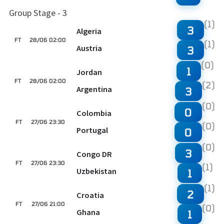
Group Stage - 3
(1)
3
Algeria
FT
28/06 02:00
(1)
Austria
3
(0)
1
Jordan
FT
28/06 02:00
(2)
Argentina
3
(0)
0
Colombia
FT
27/06 23:30
(0)
Portugal
0
(0)
3
Congo DR
FT
27/06 23:30
(1)
Uzbekistan
1
(1)
2
Croatia
FT
27/06 21:00
(0)
Ghana
1