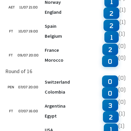
1
Norway
AET
11/07 21:00
(1)
England
2
(1)
2
Spain
FT
10/07 19:00
(1)
Belgium
1
(0)
2
France
FT
09/07 20:00
(0)
Morocco
0
Round of 16
(0)
0
Switzerland
PEN
07/07 20:00
(0)
Colombia
0
(0)
3
Argentina
FT
07/07 16:00
(1)
Egypt
2
(1)
1
USA