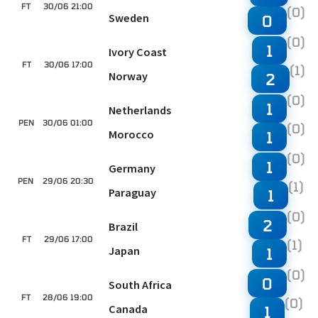
FT
30/06 21:00
(0)
Sweden
0
(0)
1
Ivory Coast
FT
30/06 17:00
(1)
Norway
2
(0)
1
Netherlands
PEN
30/06 01:00
(0)
Morocco
1
(0)
1
Germany
PEN
29/06 20:30
(1)
Paraguay
1
(0)
2
Brazil
FT
29/06 17:00
(1)
Japan
1
(0)
0
South Africa
FT
28/06 19:00
(0)
Canada
1