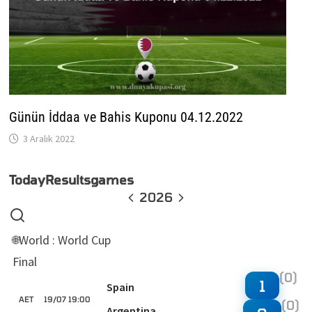
Günün İddaa ve Bahis Kuponu 04.12.2022
3 Aralık 2022
Today
Results
games
2026
World : World Cup
🌐
Final
(0)
1
Spain
AET
19/07 19:00
(0)
Argentina