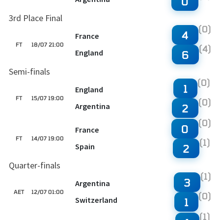
0
3rd Place Final
(0)
4
France
FT
18/07 21:00
(4)
England
6
Semi-finals
(0)
1
England
FT
15/07 19:00
(0)
Argentina
2
(0)
0
France
FT
14/07 19:00
(1)
Spain
2
Quarter-finals
(1)
3
Argentina
AET
12/07 01:00
(0)
Switzerland
1
(1)