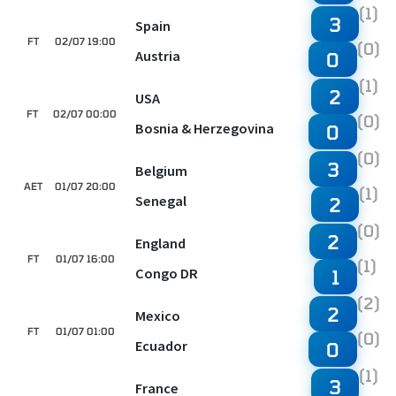
(1)
3
Spain
FT
02/07 19:00
(0)
Austria
0
(1)
2
USA
FT
02/07 00:00
(0)
Bosnia & Herzegovina
0
(0)
3
Belgium
AET
01/07 20:00
(1)
Senegal
2
(0)
2
England
FT
01/07 16:00
(1)
Congo DR
1
(2)
2
Mexico
FT
01/07 01:00
(0)
Ecuador
0
(1)
3
France