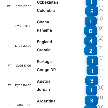
1
Uzbekistan
FT
18/06 02:00
(1)
Colombia
3
(0)
1
Ghana
FT
17/06 23:00
(0)
Panama
0
(2)
4
England
FT
17/06 20:00
(2)
Croatia
2
(1)
1
Portugal
FT
17/06 17:00
(1)
Congo DR
1
(1)
3
Austria
FT
17/06 04:00
(0)
Jordan
1
(1)
3
Argentina
FT
17/06 01:00
(0)