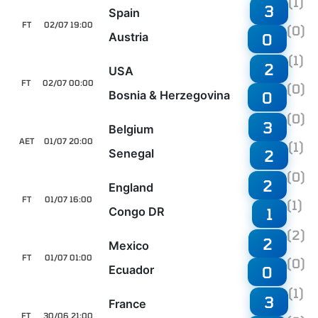
(1)
3
Spain
FT
02/07 19:00
(0)
Austria
0
(1)
2
USA
FT
02/07 00:00
(0)
Bosnia & Herzegovina
0
(0)
3
Belgium
AET
01/07 20:00
(1)
Senegal
2
(0)
2
England
FT
01/07 16:00
(1)
Congo DR
1
(2)
2
Mexico
FT
01/07 01:00
(0)
Ecuador
0
(1)
3
France
FT
30/06 21:00