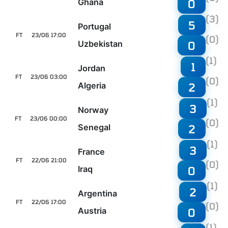
Ghana
0
(3)
5
Portugal
FT
23/06 17:00
(0)
Uzbekistan
0
(1)
1
Jordan
FT
23/06 03:00
(0)
Algeria
2
(1)
3
Norway
FT
23/06 00:00
(0)
Senegal
2
(1)
3
France
FT
22/06 21:00
(0)
Iraq
0
(1)
2
Argentina
FT
22/06 17:00
(0)
Austria
0
(1)