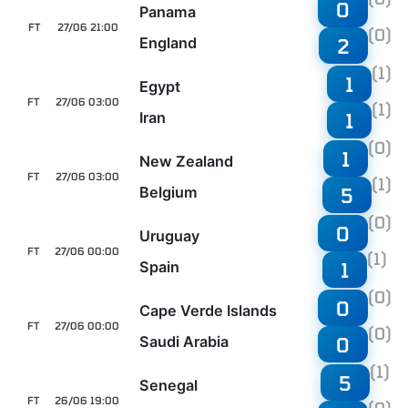
0
Panama
FT
27/06 21:00
(0)
England
2
(1)
1
Egypt
FT
27/06 03:00
(1)
Iran
1
(0)
1
New Zealand
FT
27/06 03:00
(1)
Belgium
5
(0)
0
Uruguay
FT
27/06 00:00
(1)
Spain
1
(0)
0
Cape Verde Islands
FT
27/06 00:00
(0)
Saudi Arabia
0
(1)
5
Senegal
FT
26/06 19:00