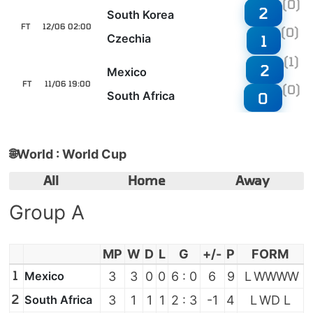
(0)
2
South Korea
FT
12/06 02:00
(0)
Czechia
1
(1)
2
Mexico
FT
11/06 19:00
(0)
South Africa
0
🌐
World : World Cup
All
Home
Away
Group A
MP
W
D
L
G
+/-
P
FORM
1
Mexico
3
3
0
0
6 : 0
6
9
L
W
W
W
W
2
South Africa
3
1
1
1
2 : 3
-1
4
L
W
D
L