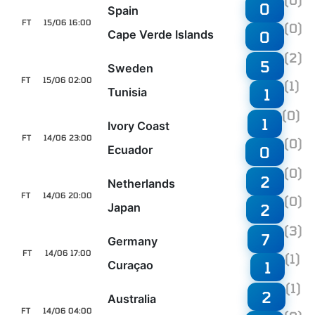
(0)
0
Spain
FT
15/06 16:00
(0)
Cape Verde Islands
0
(2)
5
Sweden
FT
15/06 02:00
(1)
Tunisia
1
(0)
1
Ivory Coast
FT
14/06 23:00
(0)
Ecuador
0
(0)
2
Netherlands
FT
14/06 20:00
(0)
Japan
2
(3)
7
Germany
FT
14/06 17:00
(1)
Curaçao
1
(1)
2
Australia
FT
14/06 04:00