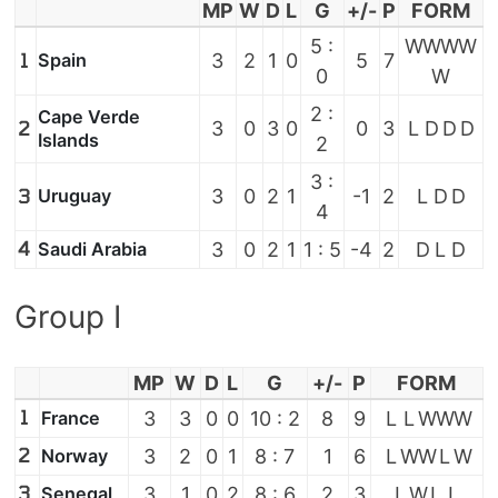
MP
W
D
L
G
+/-
P
FORM
5 :
W
W
W
W
1
Spain
3
2
1
0
5
7
0
W
2 :
Cape Verde
2
3
0
3
0
0
3
L
D
D
D
Islands
2
3 :
3
Uruguay
3
0
2
1
-1
2
L
D
D
4
4
Saudi Arabia
3
0
2
1
1 : 5
-4
2
D
L
D
Group I
MP
W
D
L
G
+/-
P
FORM
1
France
3
3
0
0
10 : 2
8
9
L
L
W
W
W
2
Norway
3
2
0
1
8 : 7
1
6
L
W
W
L
W
3
Senegal
3
1
0
2
8 : 6
2
3
L
W
L
L