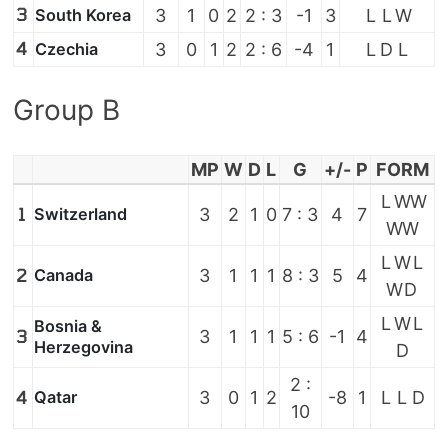
3
South Korea
3
1
0
2
2 : 3
-1
3
L
L
W
4
Czechia
3
0
1
2
2 : 6
-4
1
L
D
L
Group B
MP
W
D
L
G
+/-
P
FORM
L
W
W
1
Switzerland
3
2
1
0
7 : 3
4
7
W
W
L
W
L
2
Canada
3
1
1
1
8 : 3
5
4
W
D
L
W
L
Bosnia &
3
3
1
1
1
5 : 6
-1
4
Herzegovina
D
2 :
4
Qatar
3
0
1
2
-8
1
L
L
D
10