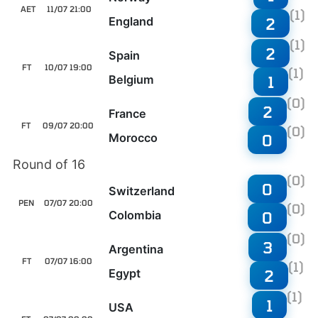
AET
11/07 21:00
(1)
England
2
(1)
2
Spain
FT
10/07 19:00
(1)
Belgium
1
(0)
2
France
FT
09/07 20:00
(0)
Morocco
0
Round of 16
(0)
0
Switzerland
PEN
07/07 20:00
(0)
Colombia
0
(0)
3
Argentina
FT
07/07 16:00
(1)
Egypt
2
(1)
1
USA