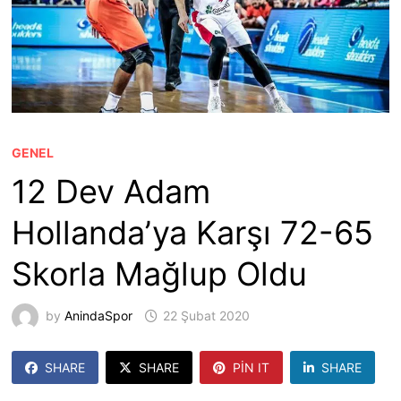
GENEL
12 Dev Adam
Hollanda’ya Karşı 72-65
Skorla Mağlup Oldu
by
AnindaSpor
22 Şubat 2020
SHARE
SHARE
PIN IT
SHARE