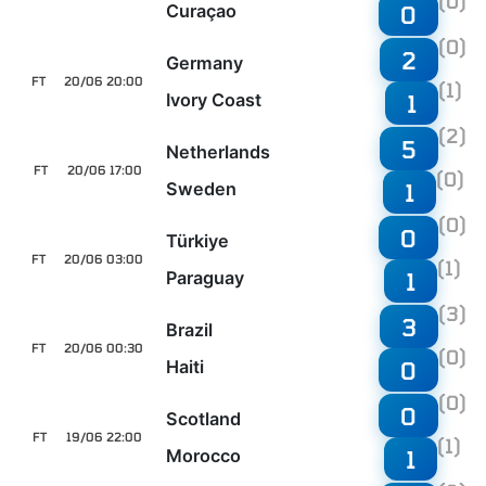
(0)
Curaçao
0
(0)
2
Germany
FT
20/06 20:00
(1)
Ivory Coast
1
(2)
5
Netherlands
FT
20/06 17:00
(0)
Sweden
1
(0)
0
Türkiye
FT
20/06 03:00
(1)
Paraguay
1
(3)
3
Brazil
FT
20/06 00:30
(0)
Haiti
0
(0)
0
Scotland
FT
19/06 22:00
(1)
Morocco
1