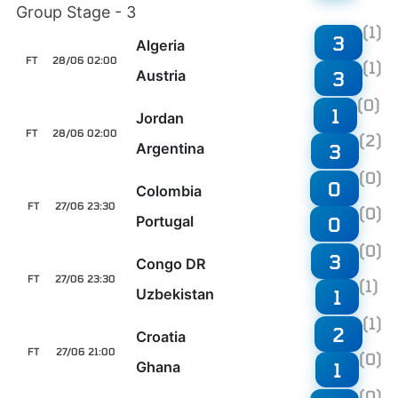
Group Stage - 3
(1)
3
Algeria
FT
28/06 02:00
(1)
Austria
3
(0)
1
Jordan
FT
28/06 02:00
(2)
Argentina
3
(0)
0
Colombia
FT
27/06 23:30
(0)
Portugal
0
(0)
3
Congo DR
FT
27/06 23:30
(1)
Uzbekistan
1
(1)
2
Croatia
FT
27/06 21:00
(0)
Ghana
1
(0)