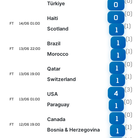
(0)
Türkiye
0
(0)
0
Haiti
FT
14/06 01:00
(1)
Scotland
1
(1)
1
Brazil
FT
13/06 22:00
(1)
Morocco
1
(0)
1
Qatar
FT
13/06 19:00
(1)
Switzerland
1
(3)
4
USA
FT
13/06 01:00
(0)
Paraguay
1
(0)
1
Canada
FT
12/06 19:00
(1)
Bosnia & Herzegovina
1