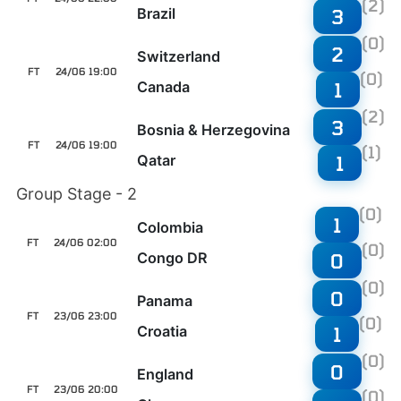
(2)
Brazil
3
(0)
2
Switzerland
FT
24/06 19:00
(0)
Canada
1
(2)
3
Bosnia & Herzegovina
FT
24/06 19:00
(1)
Qatar
1
Group Stage - 2
(0)
1
Colombia
FT
24/06 02:00
(0)
Congo DR
0
(0)
0
Panama
FT
23/06 23:00
(0)
Croatia
1
(0)
0
England
FT
23/06 20:00
(0)