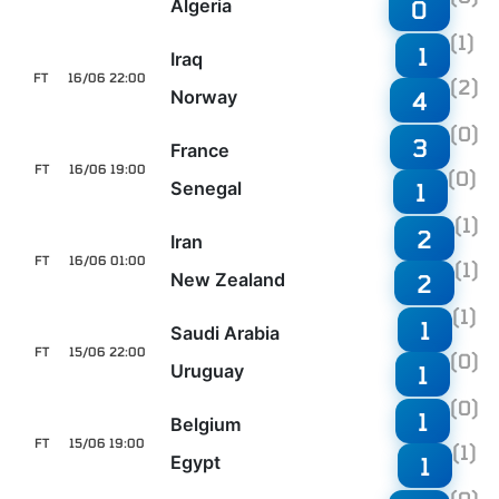
Algeria
0
(1)
1
Iraq
FT
16/06 22:00
(2)
Norway
4
(0)
3
France
FT
16/06 19:00
(0)
Senegal
1
(1)
2
Iran
FT
16/06 01:00
(1)
New Zealand
2
(1)
1
Saudi Arabia
FT
15/06 22:00
(0)
Uruguay
1
(0)
1
Belgium
FT
15/06 19:00
(1)
Egypt
1