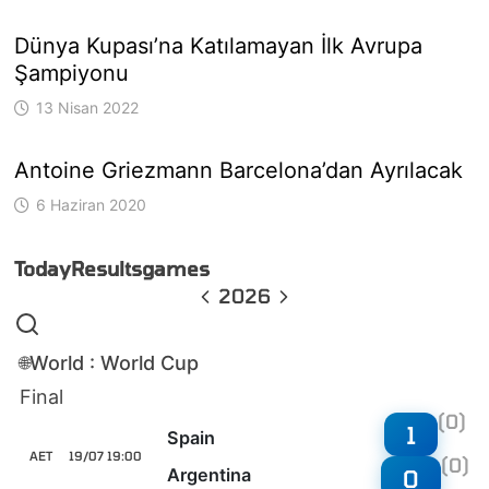
Dünya Kupası’na Katılamayan İlk Avrupa
Şampiyonu
13 Nisan 2022
Antoine Griezmann Barcelona’dan Ayrılacak
6 Haziran 2020
Today
Results
games
2026
World : World Cup
🌐
Final
(0)
1
Spain
AET
19/07 19:00
(0)
Argentina
0