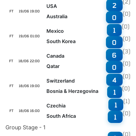
(2)
2
USA
FT
19/06 19:00
(0)
Australia
0
(0)
1
Mexico
FT
19/06 01:00
(0)
South Korea
0
(3)
6
Canada
FT
18/06 22:00
(0)
Qatar
0
(0)
4
Switzerland
FT
18/06 19:00
(0)
Bosnia & Herzegovina
1
(1)
1
Czechia
FT
18/06 16:00
(0)
South Africa
1
Group Stage - 1
(0)