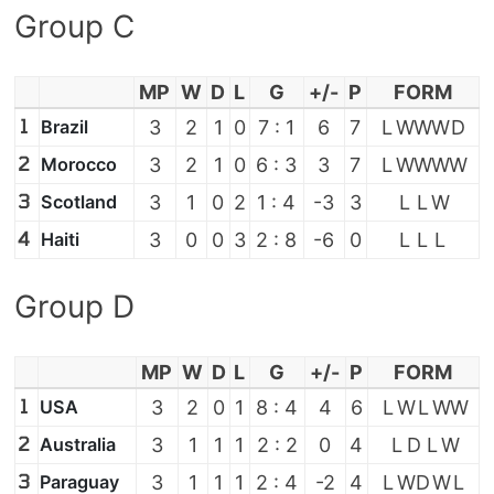
Group C
MP
W
D
L
G
+/-
P
FORM
1
Brazil
3
2
1
0
7 : 1
6
7
L
W
W
W
D
2
Morocco
3
2
1
0
6 : 3
3
7
L
W
W
W
W
3
Scotland
3
1
0
2
1 : 4
-3
3
L
L
W
4
Haiti
3
0
0
3
2 : 8
-6
0
L
L
L
Group D
MP
W
D
L
G
+/-
P
FORM
1
USA
3
2
0
1
8 : 4
4
6
L
W
L
W
W
2
Australia
3
1
1
1
2 : 2
0
4
L
D
L
W
3
Paraguay
3
1
1
1
2 : 4
-2
4
L
W
D
W
L