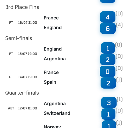
3rd Place Final
(0)
4
France
FT
18/07 21:00
(4)
England
6
Semi-finals
(0)
1
England
FT
15/07 19:00
(0)
Argentina
2
(0)
0
France
FT
14/07 19:00
(1)
Spain
2
Quarter-finals
(1)
3
Argentina
AET
12/07 01:00
(0)
Switzerland
1
(1)
1
Norway