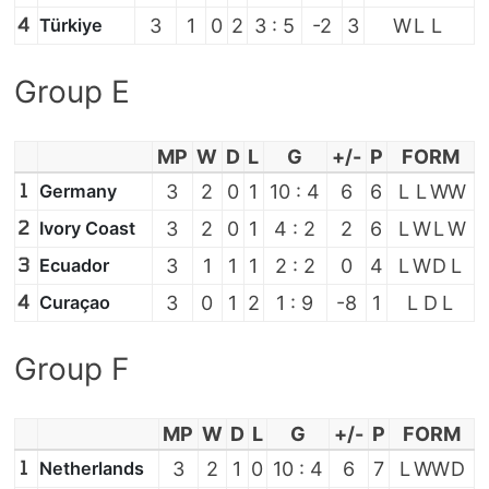
4
Türkiye
3
1
0
2
3 : 5
-2
3
W
L
L
Group E
MP
W
D
L
G
+/-
P
FORM
1
Germany
3
2
0
1
10 : 4
6
6
L
L
W
W
2
Ivory Coast
3
2
0
1
4 : 2
2
6
L
W
L
W
3
Ecuador
3
1
1
1
2 : 2
0
4
L
W
D
L
4
Curaçao
3
0
1
2
1 : 9
-8
1
L
D
L
Group F
MP
W
D
L
G
+/-
P
FORM
1
Netherlands
3
2
1
0
10 : 4
6
7
L
W
W
D