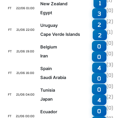
1
New Zealand
FT
22/06 01:00
(0)
Egypt
3
(2)
2
Uruguay
FT
21/06 22:00
(1)
Cape Verde Islands
2
(0)
0
Belgium
FT
21/06 19:00
(0)
Iran
0
(3)
4
Spain
FT
21/06 16:00
(0)
Saudi Arabia
0
(0)
0
Tunisia
FT
21/06 04:00
(2)
Japan
4
(0)
0
Ecuador
FT
21/06 00:00