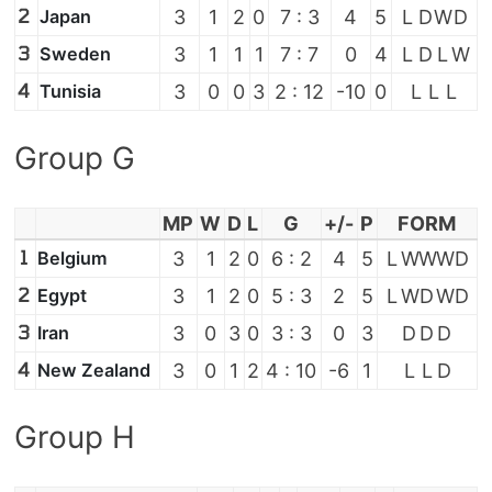
2
Japan
3
1
2
0
7 : 3
4
5
L
D
W
D
3
Sweden
3
1
1
1
7 : 7
0
4
L
D
L
W
4
Tunisia
3
0
0
3
2 : 12
-10
0
L
L
L
Group G
MP
W
D
L
G
+/-
P
FORM
1
Belgium
3
1
2
0
6 : 2
4
5
L
W
W
W
D
2
Egypt
3
1
2
0
5 : 3
2
5
L
W
D
W
D
3
Iran
3
0
3
0
3 : 3
0
3
D
D
D
4
New Zealand
3
0
1
2
4 : 10
-6
1
L
L
D
Group H