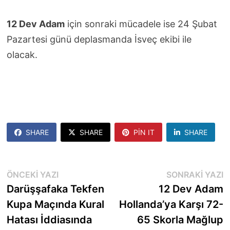
12 Dev Adam
için sonraki mücadele ise 24 Şubat
Pazartesi günü deplasmanda İsveç ekibi ile
olacak.
SHARE
SHARE
PIN IT
SHARE
Yazı
Önceki
S
ÖNCEKI YAZI
SONRAKI YAZI
yazı:
y
Darüşşafaka Tekfen
12 Dev Adam
gezinmesi
Kupa Maçında Kural
Hollanda’ya Karşı 72-
Hatası İddiasında
65 Skorla Mağlup