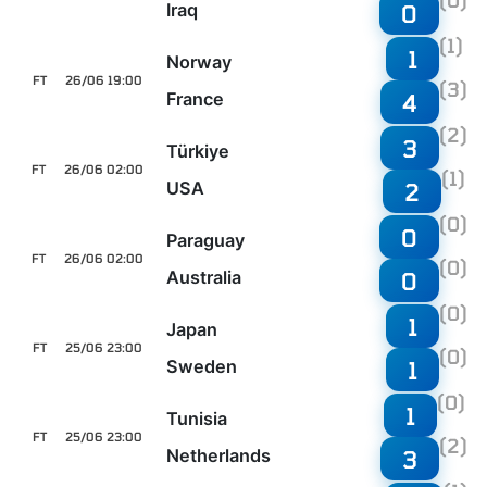
(0)
Iraq
0
(1)
1
Norway
FT
26/06 19:00
(3)
France
4
(2)
3
Türkiye
FT
26/06 02:00
(1)
USA
2
(0)
0
Paraguay
FT
26/06 02:00
(0)
Australia
0
(0)
1
Japan
FT
25/06 23:00
(0)
Sweden
1
(0)
1
Tunisia
FT
25/06 23:00
(2)
Netherlands
3