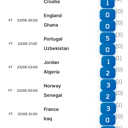
Croatia
1
(0)
0
England
FT
23/06 20:00
(0)
Ghana
0
(3)
5
Portugal
FT
23/06 17:00
(0)
Uzbekistan
0
(1)
1
Jordan
FT
23/06 03:00
(0)
Algeria
2
(1)
3
Norway
FT
23/06 00:00
(0)
Senegal
2
(1)
3
France
FT
22/06 21:00
(0)
Iraq
0