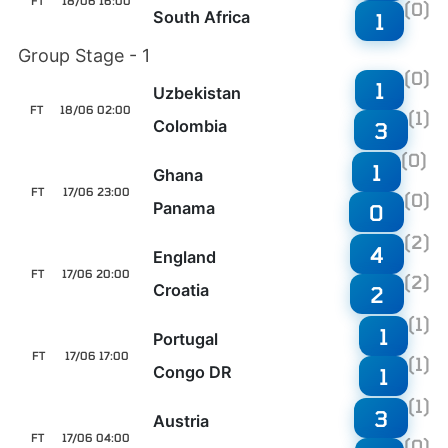
FT
18/06 16:00
(0)
South Africa
1
Group Stage - 1
(0)
1
Uzbekistan
FT
18/06 02:00
(1)
Colombia
3
(0)
1
Ghana
FT
17/06 23:00
(0)
Panama
0
(2)
4
England
FT
17/06 20:00
(2)
Croatia
2
(1)
1
Portugal
FT
17/06 17:00
(1)
Congo DR
1
(1)
3
Austria
FT
17/06 04:00
(0)