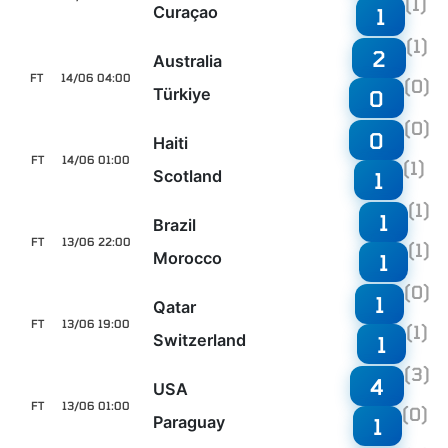
(1)
Curaçao
1
(1)
2
Australia
FT
14/06 04:00
(0)
Türkiye
0
(0)
0
Haiti
FT
14/06 01:00
(1)
Scotland
1
(1)
1
Brazil
FT
13/06 22:00
(1)
Morocco
1
(0)
1
Qatar
FT
13/06 19:00
(1)
Switzerland
1
(3)
4
USA
FT
13/06 01:00
(0)
Paraguay
1