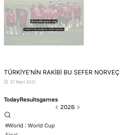
TÜRKİYE’NİN RAKİBİ BU SEFER NORVEÇ
27 Mart 2021
Today
Results
games
2026
World : World Cup
🌐
Final