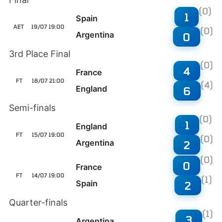
(0)
1
Spain
AET
19/07 19:00
(0)
Argentina
0
3rd Place Final
(0)
4
France
FT
18/07 21:00
(4)
England
6
Semi-finals
(0)
1
England
FT
15/07 19:00
(0)
Argentina
2
(0)
0
France
FT
14/07 19:00
(1)
Spain
2
Quarter-finals
(1)
3
Argentina