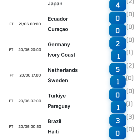
(2)
Japan
4
(0)
0
Ecuador
FT
21/06 00:00
(0)
Curaçao
0
(0)
2
Germany
FT
20/06 20:00
(1)
Ivory Coast
1
(2)
5
Netherlands
FT
20/06 17:00
(0)
Sweden
1
(0)
0
Türkiye
FT
20/06 03:00
(1)
Paraguay
1
(3)
3
Brazil
FT
20/06 00:30
(0)
Haiti
0