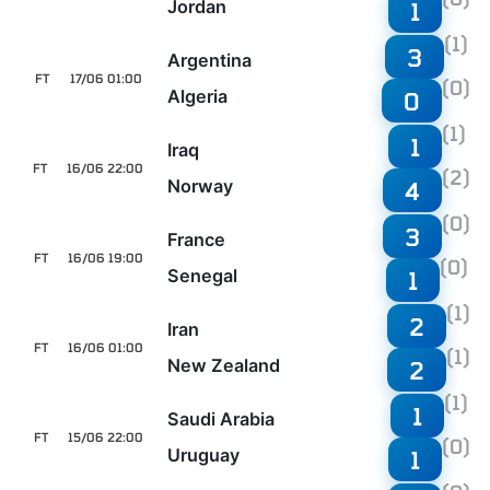
Jordan
1
(1)
3
Argentina
FT
17/06 01:00
(0)
Algeria
0
(1)
1
Iraq
FT
16/06 22:00
(2)
Norway
4
(0)
3
France
FT
16/06 19:00
(0)
Senegal
1
(1)
2
Iran
FT
16/06 01:00
(1)
New Zealand
2
(1)
1
Saudi Arabia
FT
15/06 22:00
(0)
Uruguay
1