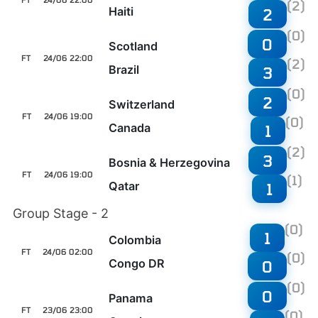
(2)
Haiti
2
(0)
0
Scotland
FT
24/06 22:00
(2)
Brazil
3
(0)
2
Switzerland
FT
24/06 19:00
(0)
Canada
1
(2)
3
Bosnia & Herzegovina
FT
24/06 19:00
(1)
Qatar
1
Group Stage - 2
(0)
1
Colombia
FT
24/06 02:00
(0)
Congo DR
0
(0)
0
Panama
FT
23/06 23:00
(0)