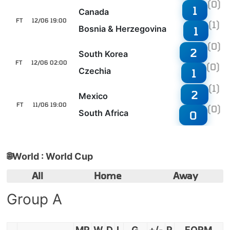
(0)
1
Canada
FT
12/06 19:00
(1)
Bosnia & Herzegovina
1
(0)
2
South Korea
FT
12/06 02:00
(0)
Czechia
1
(1)
2
Mexico
FT
11/06 19:00
(0)
South Africa
0
🌐
World : World Cup
All
Home
Away
Group A
MP
W
D
L
G
+/-
P
FORM