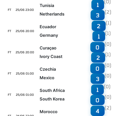
(0)
1
Tunisia
FT
25/06 23:00
(2)
Netherlands
3
(1)
2
Ecuador
FT
25/06 20:00
(1)
Germany
1
(0)
0
Curaçao
FT
25/06 20:00
(1)
Ivory Coast
2
(0)
0
Czechia
FT
25/06 01:00
(0)
Mexico
3
(0)
1
South Africa
FT
25/06 01:00
(0)
South Korea
0
(2)
4
Morocco
FT
24/06 22:00