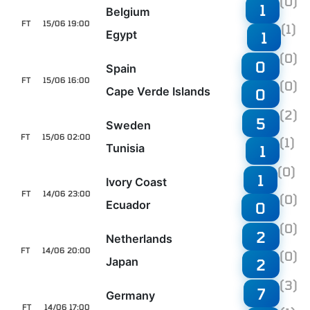
(0)
1
Belgium
FT
15/06 19:00
(1)
Egypt
1
(0)
0
Spain
FT
15/06 16:00
(0)
Cape Verde Islands
0
(2)
5
Sweden
FT
15/06 02:00
(1)
Tunisia
1
(0)
1
Ivory Coast
FT
14/06 23:00
(0)
Ecuador
0
(0)
2
Netherlands
FT
14/06 20:00
(0)
Japan
2
(3)
7
Germany
FT
14/06 17:00