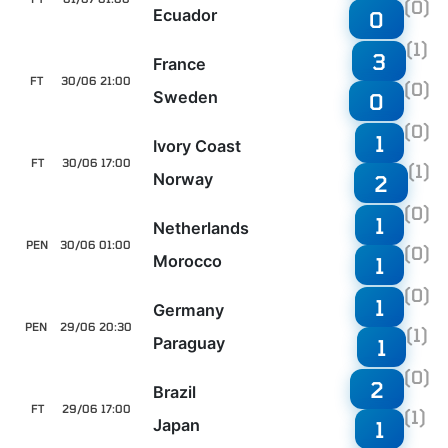
(0)
Ecuador
0
(1)
3
France
FT
30/06 21:00
(0)
Sweden
0
(0)
1
Ivory Coast
FT
30/06 17:00
(1)
Norway
2
(0)
1
Netherlands
PEN
30/06 01:00
(0)
Morocco
1
(0)
1
Germany
PEN
29/06 20:30
(1)
Paraguay
1
(0)
2
Brazil
FT
29/06 17:00
(1)
Japan
1