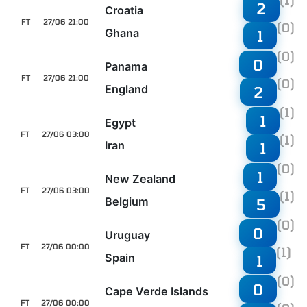
(1)
2
Croatia
FT
27/06 21:00
(0)
Ghana
1
(0)
0
Panama
FT
27/06 21:00
(0)
England
2
(1)
1
Egypt
FT
27/06 03:00
(1)
Iran
1
(0)
1
New Zealand
FT
27/06 03:00
(1)
Belgium
5
(0)
0
Uruguay
FT
27/06 00:00
(1)
Spain
1
(0)
0
Cape Verde Islands
FT
27/06 00:00