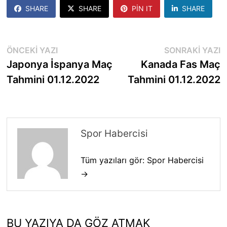
SHARE
SHARE
PIN IT
SHARE
Yazı
Önceki
S
ÖNCEKI YAZI
SONRAKI YAZI
yazı:
y
Japonya İspanya Maç
Kanada Fas Maç
gezinmesi
Tahmini 01.12.2022
Tahmini 01.12.2022
Spor Habercisi
Tüm yazıları gör: Spor Habercisi
→
BU YAZIYA DA GÖZ ATMAK