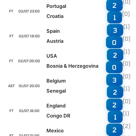
(0)
2
Portugal
FT
02/07 23:00
(0)
Croatia
1
(1)
3
Spain
FT
02/07 19:00
(0)
Austria
0
(1)
2
USA
FT
02/07 00:00
(0)
Bosnia & Herzegovina
0
(0)
3
Belgium
AET
01/07 20:00
(1)
Senegal
2
(0)
2
England
FT
01/07 16:00
(1)
Congo DR
1
(2)
2
Mexico
FT
01/07 01:00