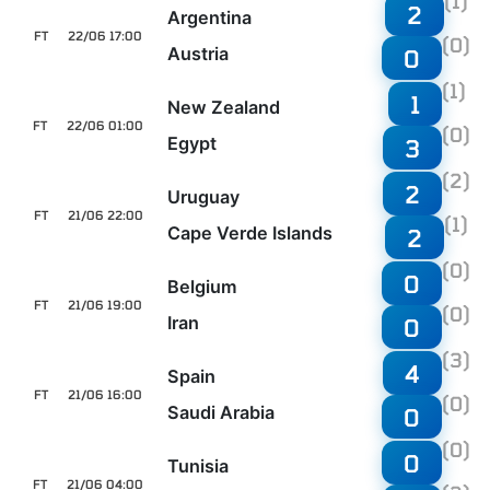
(1)
2
Argentina
FT
22/06 17:00
(0)
Austria
0
(1)
1
New Zealand
FT
22/06 01:00
(0)
Egypt
3
(2)
2
Uruguay
FT
21/06 22:00
(1)
Cape Verde Islands
2
(0)
0
Belgium
FT
21/06 19:00
(0)
Iran
0
(3)
4
Spain
FT
21/06 16:00
(0)
Saudi Arabia
0
(0)
0
Tunisia
FT
21/06 04:00