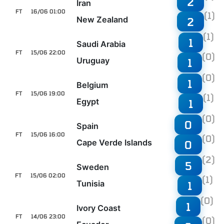
2
Iran
FT
16/06 01:00
(1)
New Zealand
2
(1)
1
Saudi Arabia
FT
15/06 22:00
(0)
Uruguay
1
(0)
1
Belgium
FT
15/06 19:00
(1)
Egypt
1
(0)
0
Spain
FT
15/06 16:00
(0)
Cape Verde Islands
0
(2)
5
Sweden
FT
15/06 02:00
(1)
Tunisia
1
(0)
1
Ivory Coast
FT
14/06 23:00
(0)