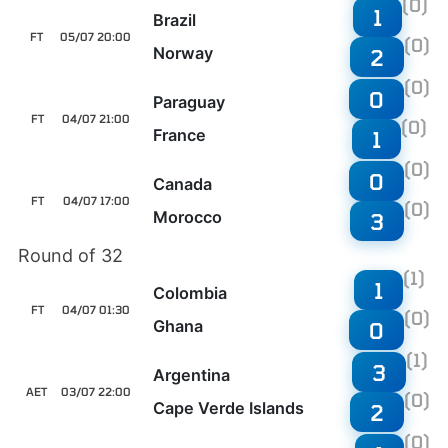
(0)
1
Brazil
FT
05/07 20:00
(0)
Norway
2
(0)
0
Paraguay
FT
04/07 21:00
(0)
France
1
(0)
0
Canada
FT
04/07 17:00
(0)
Morocco
3
Round of 32
(1)
1
Colombia
FT
04/07 01:30
(0)
Ghana
0
(1)
3
Argentina
AET
03/07 22:00
(0)
Cape Verde Islands
2
(0)