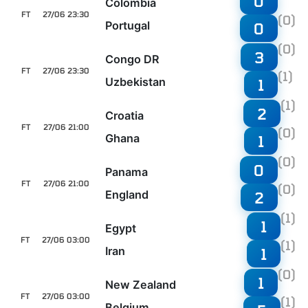
0
Colombia
FT
27/06 23:30
(0)
Portugal
0
(0)
3
Congo DR
FT
27/06 23:30
(1)
Uzbekistan
1
(1)
2
Croatia
FT
27/06 21:00
(0)
Ghana
1
(0)
0
Panama
FT
27/06 21:00
(0)
England
2
(1)
1
Egypt
FT
27/06 03:00
(1)
Iran
1
(0)
1
New Zealand
FT
27/06 03:00
(1)
Belgium