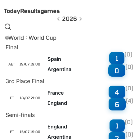
Today
Results
games
2026
World : World Cup
🌐
Final
(0)
1
Spain
AET
19/07 19:00
(0)
Argentina
0
3rd Place Final
(0)
4
France
FT
18/07 21:00
(4)
England
6
Semi-finals
(0)
1
England
FT
15/07 19:00
(0)
Argentina
2