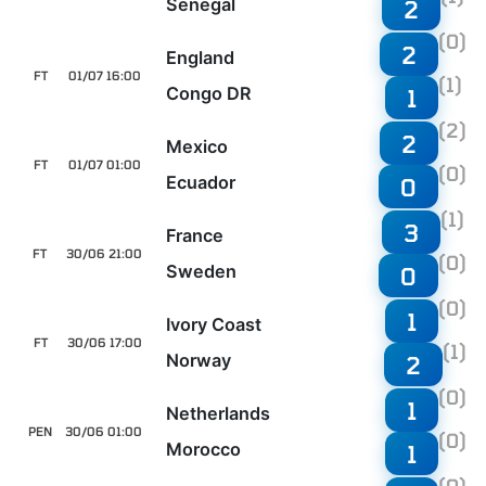
Senegal
2
(0)
2
England
FT
01/07 16:00
(1)
Congo DR
1
(2)
2
Mexico
FT
01/07 01:00
(0)
Ecuador
0
(1)
3
France
FT
30/06 21:00
(0)
Sweden
0
(0)
1
Ivory Coast
FT
30/06 17:00
(1)
Norway
2
(0)
1
Netherlands
PEN
30/06 01:00
(0)
Morocco
1