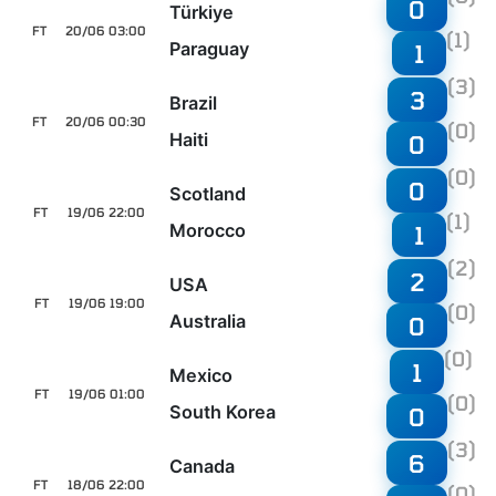
0
Türkiye
FT
20/06 03:00
(1)
Paraguay
1
(3)
3
Brazil
FT
20/06 00:30
(0)
Haiti
0
(0)
0
Scotland
FT
19/06 22:00
(1)
Morocco
1
(2)
2
USA
FT
19/06 19:00
(0)
Australia
0
(0)
1
Mexico
FT
19/06 01:00
(0)
South Korea
0
(3)
6
Canada
FT
18/06 22:00
(0)