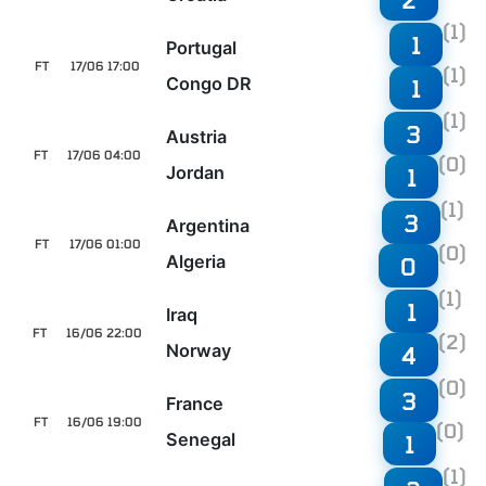
(1)
1
Portugal
FT
17/06 17:00
(1)
Congo DR
1
(1)
3
Austria
FT
17/06 04:00
(0)
Jordan
1
(1)
3
Argentina
FT
17/06 01:00
(0)
Algeria
0
(1)
1
Iraq
FT
16/06 22:00
(2)
Norway
4
(0)
3
France
FT
16/06 19:00
(0)
Senegal
1
(1)