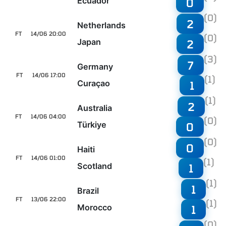
Ecuador
0
(0)
2
Netherlands
FT
14/06 20:00
(0)
Japan
2
(3)
7
Germany
FT
14/06 17:00
(1)
Curaçao
1
(1)
2
Australia
FT
14/06 04:00
(0)
Türkiye
0
(0)
0
Haiti
FT
14/06 01:00
(1)
Scotland
1
(1)
1
Brazil
FT
13/06 22:00
(1)
Morocco
1
(0)