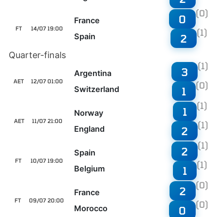
(0)
0
France
FT
14/07 19:00
(1)
Spain
2
Quarter-finals
(1)
3
Argentina
AET
12/07 01:00
(0)
Switzerland
1
(1)
1
Norway
AET
11/07 21:00
(1)
England
2
(1)
2
Spain
FT
10/07 19:00
(1)
Belgium
1
(0)
2
France
FT
09/07 20:00
(0)
Morocco
0