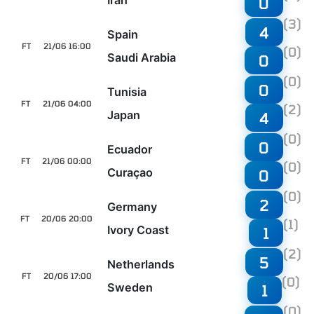
Iran
0
(3)
4
Spain
FT
21/06 16:00
(0)
Saudi Arabia
0
(0)
0
Tunisia
FT
21/06 04:00
(2)
Japan
4
(0)
0
Ecuador
FT
21/06 00:00
(0)
Curaçao
0
(0)
2
Germany
FT
20/06 20:00
(1)
Ivory Coast
1
(2)
5
Netherlands
FT
20/06 17:00
(0)
Sweden
1
(0)