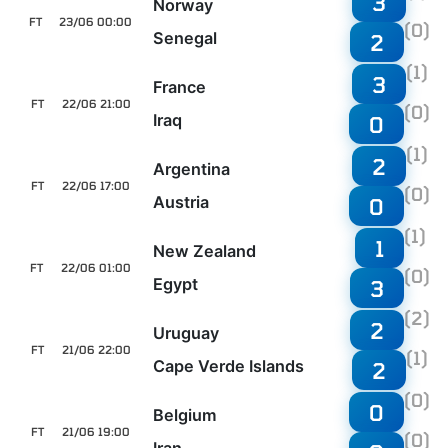
3
Norway
FT
23/06 00:00
(0)
Senegal
2
(1)
3
France
FT
22/06 21:00
(0)
Iraq
0
(1)
2
Argentina
FT
22/06 17:00
(0)
Austria
0
(1)
1
New Zealand
FT
22/06 01:00
(0)
Egypt
3
(2)
2
Uruguay
FT
21/06 22:00
(1)
Cape Verde Islands
2
(0)
0
Belgium
FT
21/06 19:00
(0)