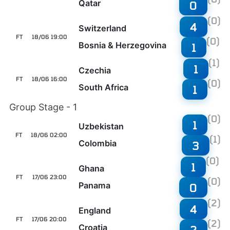
Qatar
0
(0)
4
Switzerland
FT
18/06 19:00
(0)
Bosnia & Herzegovina
1
(1)
1
Czechia
FT
18/06 16:00
(0)
South Africa
1
Group Stage - 1
(0)
1
Uzbekistan
FT
18/06 02:00
(1)
Colombia
3
(0)
1
Ghana
FT
17/06 23:00
(0)
Panama
0
(2)
4
England
FT
17/06 20:00
(2)
Croatia
2