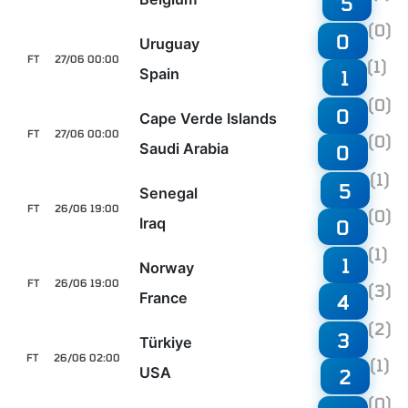
5
(0)
0
Uruguay
FT
27/06 00:00
(1)
Spain
1
(0)
0
Cape Verde Islands
FT
27/06 00:00
(0)
Saudi Arabia
0
(1)
5
Senegal
FT
26/06 19:00
(0)
Iraq
0
(1)
1
Norway
FT
26/06 19:00
(3)
France
4
(2)
3
Türkiye
FT
26/06 02:00
(1)
USA
2
(0)