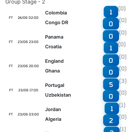
Group Stage - 2
(0)
1
Colombia
FT
24/06 02:00
(0)
Congo DR
0
(0)
0
Panama
FT
23/06 23:00
(0)
Croatia
1
(0)
0
England
FT
23/06 20:00
(0)
Ghana
0
(3)
5
Portugal
FT
23/06 17:00
(0)
Uzbekistan
0
(1)
1
Jordan
FT
23/06 03:00
(0)
Algeria
2
(1)