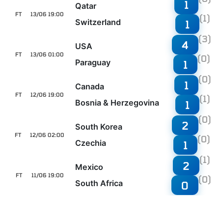
1
Qatar
FT
13/06 19:00
(1)
Switzerland
1
(3)
4
USA
FT
13/06 01:00
(0)
Paraguay
1
(0)
1
Canada
FT
12/06 19:00
(1)
Bosnia & Herzegovina
1
(0)
2
South Korea
FT
12/06 02:00
(0)
Czechia
1
(1)
2
Mexico
FT
11/06 19:00
(0)
South Africa
0