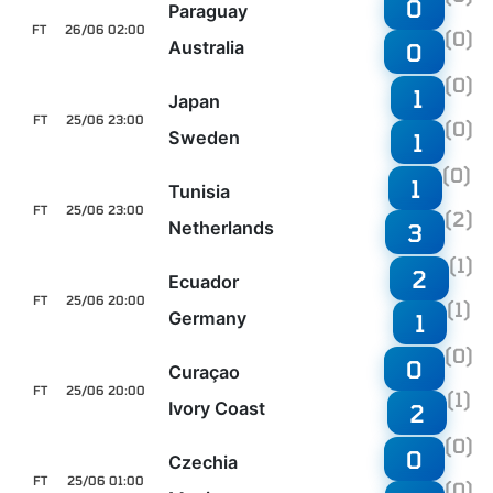
0
Paraguay
FT
26/06 02:00
(0)
Australia
0
(0)
1
Japan
FT
25/06 23:00
(0)
Sweden
1
(0)
1
Tunisia
FT
25/06 23:00
(2)
Netherlands
3
(1)
2
Ecuador
FT
25/06 20:00
(1)
Germany
1
(0)
0
Curaçao
FT
25/06 20:00
(1)
Ivory Coast
2
(0)
0
Czechia
FT
25/06 01:00
(0)