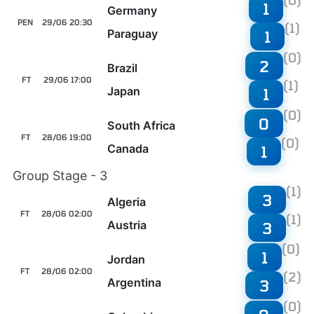
(0)
1
Germany
PEN
29/06 20:30
(1)
Paraguay
1
(0)
2
Brazil
FT
29/06 17:00
(1)
Japan
1
(0)
0
South Africa
FT
28/06 19:00
(0)
Canada
1
Group Stage - 3
(1)
3
Algeria
FT
28/06 02:00
(1)
Austria
3
(0)
1
Jordan
FT
28/06 02:00
(2)
Argentina
3
(0)