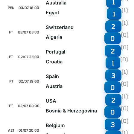
1
Australia
PEN
03/07 18:00
(1)
Egypt
1
(1)
2
Switzerland
FT
03/07 03:00
(0)
Algeria
0
(0)
2
Portugal
FT
02/07 23:00
(0)
Croatia
1
(1)
3
Spain
FT
02/07 19:00
(0)
Austria
0
(1)
2
USA
FT
02/07 00:00
(0)
Bosnia & Herzegovina
0
(0)
3
Belgium
AET
01/07 20:00
(1)