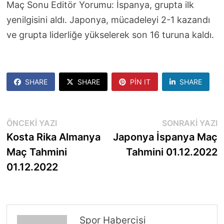
Maç Sonu Editör Yorumu: İspanya, grupta ilk
yenilgisini aldı. Japonya, mücadeleyi 2-1 kazandı
ve grupta liderliğe yükselerek son 16 turuna kaldı.
SHARE
SHARE
PIN IT
SHARE
Yazı
Önceki
S
ÖNCEKI YAZI
SONRAKI YAZI
yazı:
y
Kosta Rika Almanya
Japonya İspanya Maç
gezinmesi
Maç Tahmini
Tahmini 01.12.2022
01.12.2022
Spor Habercisi