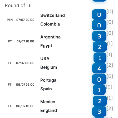
Round of 16
(0)
0
Switzerland
PEN
07/07 20:00
(0)
Colombia
0
(0)
3
Argentina
FT
07/07 16:00
(1)
Egypt
2
(1)
1
USA
FT
07/07 00:00
(2)
Belgium
4
(0)
0
Portugal
FT
06/07 19:00
(0)
Spain
1
(1)
2
Mexico
FT
06/07 01:00
(2)
England
3