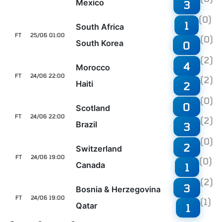
Mexico
3
(0)
1
South Africa
FT
25/06 01:00
(0)
South Korea
0
(2)
4
Morocco
FT
24/06 22:00
(2)
Haiti
2
(0)
0
Scotland
FT
24/06 22:00
(2)
Brazil
3
(0)
2
Switzerland
FT
24/06 19:00
(0)
Canada
1
(2)
3
Bosnia & Herzegovina
FT
24/06 19:00
(1)
Qatar
1