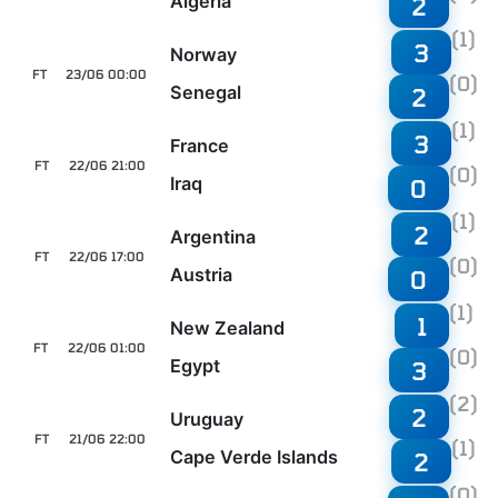
Algeria
2
(1)
3
Norway
FT
23/06 00:00
(0)
Senegal
2
(1)
3
France
FT
22/06 21:00
(0)
Iraq
0
(1)
2
Argentina
FT
22/06 17:00
(0)
Austria
0
(1)
1
New Zealand
FT
22/06 01:00
(0)
Egypt
3
(2)
2
Uruguay
FT
21/06 22:00
(1)
Cape Verde Islands
2
(0)