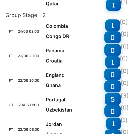
(1)
Qatar
1
Group Stage - 2
(0)
1
Colombia
FT
24/06 02:00
(0)
Congo DR
0
(0)
0
Panama
FT
23/06 23:00
(0)
Croatia
1
(0)
0
England
FT
23/06 20:00
(0)
Ghana
0
(3)
5
Portugal
FT
23/06 17:00
(0)
Uzbekistan
0
(1)
1
Jordan
FT
23/06 03:00
(0)