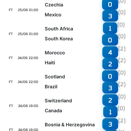
(0)
0
Czechia
FT
25/06 01:00
(0)
Mexico
3
(0)
1
South Africa
FT
25/06 01:00
(0)
South Korea
0
(2)
4
Morocco
FT
24/06 22:00
(2)
Haiti
2
(0)
0
Scotland
FT
24/06 22:00
(2)
Brazil
3
(0)
2
Switzerland
FT
24/06 19:00
(0)
Canada
1
(2)
3
Bosnia & Herzegovina
FT
24/06 19:00