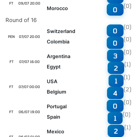
FT
09/07 20:00
(0)
Morocco
0
Round of 16
(0)
0
Switzerland
PEN
07/07 20:00
(0)
Colombia
0
(0)
3
Argentina
FT
07/07 16:00
(1)
Egypt
2
(1)
1
USA
FT
07/07 00:00
(2)
Belgium
4
(0)
0
Portugal
FT
06/07 19:00
(0)
Spain
1
(1)
2
Mexico
FT
06/07 01:00