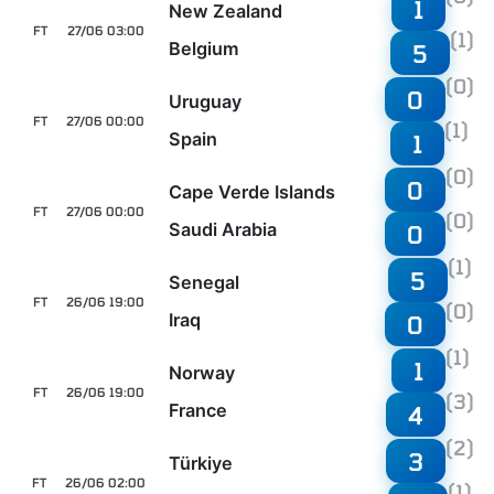
1
New Zealand
FT
27/06 03:00
(1)
Belgium
5
(0)
0
Uruguay
FT
27/06 00:00
(1)
Spain
1
(0)
0
Cape Verde Islands
FT
27/06 00:00
(0)
Saudi Arabia
0
(1)
5
Senegal
FT
26/06 19:00
(0)
Iraq
0
(1)
1
Norway
FT
26/06 19:00
(3)
France
4
(2)
3
Türkiye
FT
26/06 02:00
(1)