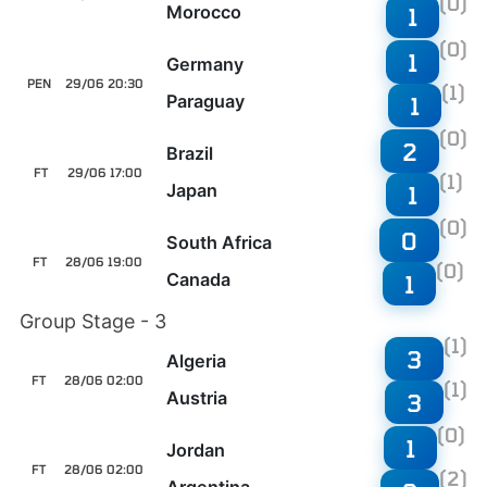
(0)
Morocco
1
(0)
1
Germany
PEN
29/06 20:30
(1)
Paraguay
1
(0)
2
Brazil
FT
29/06 17:00
(1)
Japan
1
(0)
0
South Africa
FT
28/06 19:00
(0)
Canada
1
Group Stage - 3
(1)
3
Algeria
FT
28/06 02:00
(1)
Austria
3
(0)
1
Jordan
FT
28/06 02:00
(2)
Argentina