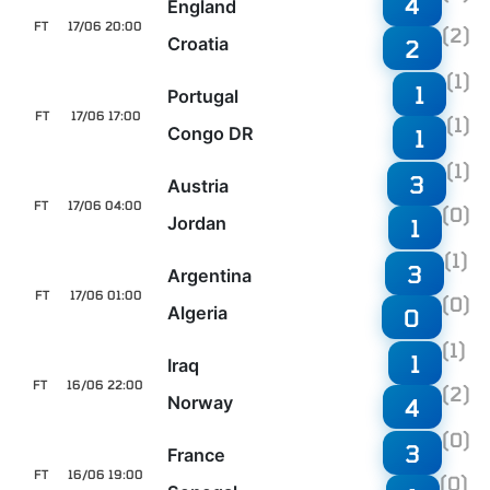
4
England
FT
17/06 20:00
(2)
Croatia
2
(1)
1
Portugal
FT
17/06 17:00
(1)
Congo DR
1
(1)
3
Austria
FT
17/06 04:00
(0)
Jordan
1
(1)
3
Argentina
FT
17/06 01:00
(0)
Algeria
0
(1)
1
Iraq
FT
16/06 22:00
(2)
Norway
4
(0)
3
France
FT
16/06 19:00
(0)