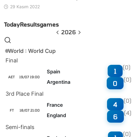
29 Kasım 2022
Today
Results
games
2026
World : World Cup
🌐
Final
(0)
1
Spain
AET
19/07 19:00
(0)
Argentina
0
3rd Place Final
(0)
4
France
FT
18/07 21:00
(4)
England
6
Semi-finals
(0)