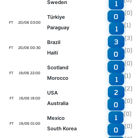
Sweden
1
(0)
0
Türkiye
FT
20/06 03:00
(1)
Paraguay
1
(3)
3
Brazil
FT
20/06 00:30
(0)
Haiti
0
(0)
0
Scotland
FT
19/06 22:00
(1)
Morocco
1
(2)
2
USA
FT
19/06 19:00
(0)
Australia
0
(0)
1
Mexico
FT
19/06 01:00
(0)
South Korea
0