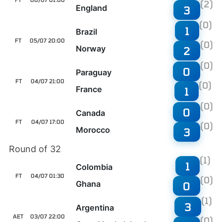
(2)
England
3
(0)
1
Brazil
FT
05/07 20:00
(0)
Norway
2
(0)
0
Paraguay
FT
04/07 21:00
(0)
France
1
(0)
0
Canada
FT
04/07 17:00
(0)
Morocco
3
Round of 32
(1)
1
Colombia
FT
04/07 01:30
(0)
Ghana
0
(1)
3
Argentina
AET
03/07 22:00
(0)