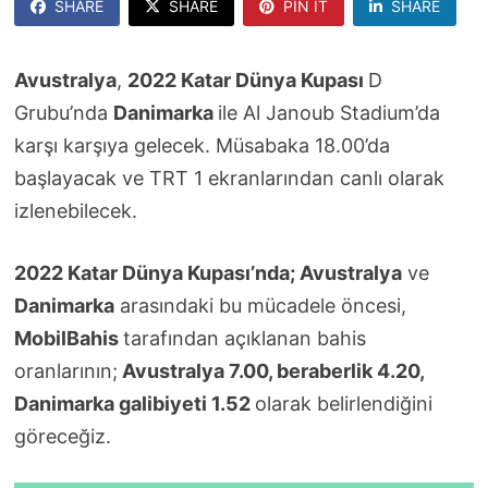
SHARE
SHARE
PIN IT
SHARE
Avustralya
,
2022 Katar Dünya Kupası
D
Grubu’nda
Danimarka
ile Al Janoub Stadium’da
karşı karşıya gelecek. Müsabaka 18.00’da
başlayacak ve TRT 1 ekranlarından canlı olarak
izlenebilecek.
2022 Katar Dünya Kupası’nda; Avustralya
ve
Danimarka
arasındaki bu mücadele öncesi,
MobilBahis
tarafından açıklanan bahis
oranlarının;
Avustralya 7.00, beraberlik 4.20,
Danimarka galibiyeti 1.52
olarak belirlendiğini
göreceğiz.