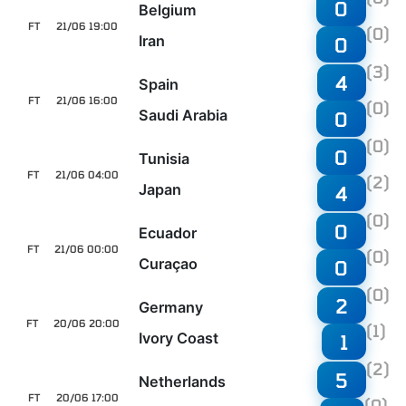
0
Belgium
FT
21/06 19:00
(0)
Iran
0
(3)
4
Spain
FT
21/06 16:00
(0)
Saudi Arabia
0
(0)
0
Tunisia
FT
21/06 04:00
(2)
Japan
4
(0)
0
Ecuador
FT
21/06 00:00
(0)
Curaçao
0
(0)
2
Germany
FT
20/06 20:00
(1)
Ivory Coast
1
(2)
5
Netherlands
FT
20/06 17:00
(0)