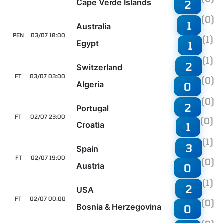
Cape Verde Islands
2
(0)
1
Australia
PEN
03/07 18:00
(1)
Egypt
1
(1)
2
Switzerland
FT
03/07 03:00
(0)
Algeria
0
(0)
2
Portugal
FT
02/07 23:00
(0)
Croatia
1
(1)
3
Spain
FT
02/07 19:00
(0)
Austria
0
(1)
2
USA
FT
02/07 00:00
(0)
Bosnia & Herzegovina
0