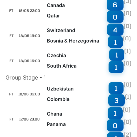
(3)
6
Canada
FT
18/06 22:00
(0)
Qatar
0
(0)
4
Switzerland
FT
18/06 19:00
(0)
Bosnia & Herzegovina
1
(1)
1
Czechia
FT
18/06 16:00
(0)
South Africa
1
Group Stage - 1
(0)
1
Uzbekistan
FT
18/06 02:00
(1)
Colombia
3
(0)
1
Ghana
FT
17/06 23:00
(0)
Panama
0
(2)