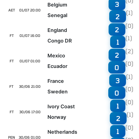
(0)
3
Belgium
AET
01/07 20:00
(1)
Senegal
2
(0)
2
England
FT
01/07 16:00
(1)
Congo DR
1
(2)
2
Mexico
FT
01/07 01:00
(0)
Ecuador
0
(1)
3
France
FT
30/06 21:00
(0)
Sweden
0
(0)
1
Ivory Coast
FT
30/06 17:00
(1)
Norway
2
(0)
1
Netherlands
PEN
30/06 01:00