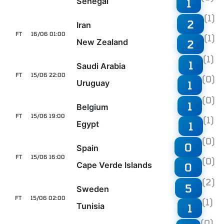
Senegal
1
(1)
2
Iran
FT
16/06 01:00
(1)
New Zealand
2
(1)
1
Saudi Arabia
FT
15/06 22:00
(0)
Uruguay
1
(0)
1
Belgium
FT
15/06 19:00
(1)
Egypt
1
(0)
0
Spain
FT
15/06 16:00
(0)
Cape Verde Islands
0
(2)
5
Sweden
FT
15/06 02:00
(1)
Tunisia
1
(0)