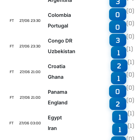
3
(0)
0
Colombia
FT
27/06 23:30
(0)
Portugal
0
(0)
3
Congo DR
FT
27/06 23:30
(1)
Uzbekistan
1
(1)
2
Croatia
FT
27/06 21:00
(0)
Ghana
1
(0)
0
Panama
FT
27/06 21:00
(0)
England
2
(1)
1
Egypt
FT
27/06 03:00
(1)
Iran
1
(0)