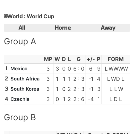
🌐
World : World Cup
All
Home
Away
Group A
MP
W
D
L
G
+/-
P
FORM
1
Mexico
3
3
0
0
6 : 0
6
9
L
W
W
W
W
2
South Africa
3
1
1
1
2 : 3
-1
4
L
W
D
L
3
South Korea
3
1
0
2
2 : 3
-1
3
L
L
W
4
Czechia
3
0
1
2
2 : 6
-4
1
L
D
L
Group B