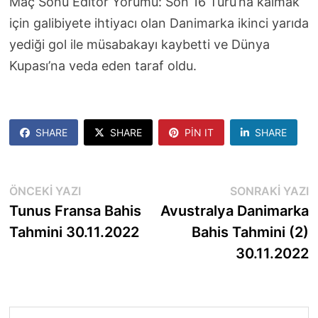
Maç Sonu Editör Yorumu: Son 16 Turu’na kalmak
için galibiyete ihtiyacı olan Danimarka ikinci yarıda
yediği gol ile müsabakayı kaybetti ve Dünya
Kupası’na veda eden taraf oldu.
SHARE
SHARE
PIN IT
SHARE
Yazı
Önceki
S
ÖNCEKI YAZI
SONRAKI YAZI
yazı:
y
Tunus Fransa Bahis
Avustralya Danimarka
gezinmesi
Tahmini 30.11.2022
Bahis Tahmini (2)
30.11.2022