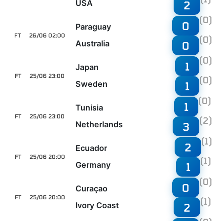
USA
2
(0)
0
Paraguay
FT
26/06 02:00
(0)
Australia
0
(0)
1
Japan
FT
25/06 23:00
(0)
Sweden
1
(0)
1
Tunisia
FT
25/06 23:00
(2)
Netherlands
3
(1)
2
Ecuador
FT
25/06 20:00
(1)
Germany
1
(0)
0
Curaçao
FT
25/06 20:00
(1)
Ivory Coast
2