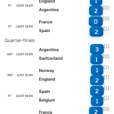
1
England
FT
15/07 19:00
(0)
Argentina
2
(0)
0
France
FT
14/07 19:00
(1)
Spain
2
Quarter-finals
(1)
3
Argentina
AET
12/07 01:00
(0)
Switzerland
1
(1)
1
Norway
AET
11/07 21:00
(1)
England
2
(1)
2
Spain
FT
10/07 19:00
(1)
Belgium
1
(0)
2
France