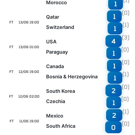
Morocco
1
(0)
1
Qatar
FT
13/06 19:00
(1)
Switzerland
1
(3)
4
USA
FT
13/06 01:00
(0)
Paraguay
1
(0)
1
Canada
FT
12/06 19:00
(1)
Bosnia & Herzegovina
1
(0)
2
South Korea
FT
12/06 02:00
(0)
Czechia
1
(1)
2
Mexico
FT
11/06 19:00
(0)
South Africa
0