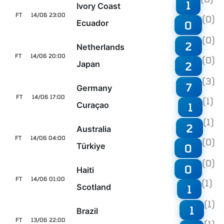
1
Ivory Coast
FT
14/06 23:00
(0)
Ecuador
0
(0)
2
Netherlands
FT
14/06 20:00
(0)
Japan
2
(3)
7
Germany
FT
14/06 17:00
(1)
Curaçao
1
(1)
2
Australia
FT
14/06 04:00
(0)
Türkiye
0
(0)
0
Haiti
FT
14/06 01:00
(1)
Scotland
1
(1)
1
Brazil
FT
13/06 22:00
(1)